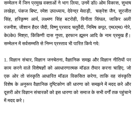
सम्‍मेलन में जिन प्रमुख वक्‍ताओं ने भाग लिया, उनमें डॉ0 ओम विकास, सुभाष
लखेड़ा, पंकज बिष्‍ट, रमेश उपाध्‍याय, देवेन्‍द्र मेवाड़ी, चक्रेश जैन, सुरजीत
सिंह, हरिकृष्‍ण आर्य, लक्ष्‍मण सिंह बटरोही, विनीता सिंघल, जाकिर अली
रजनीश, जीशान हैदर जैदी, विष्‍णु प्रसाद चतुर्वेदी, निमिष कपूर, एम0एम0 गोरे,
के0के0 मिश्रा, किंकिणी दास गुप्‍ता, इरफान ह्यूमन आदि के नाम प्रमुख हैं।
सम्‍मेलन में सर्वसम्‍मति से निम्‍न प्रस्‍ताव भी पारित किये गये:
1. विज्ञान संचार, विज्ञान जनचेतना, वैज्ञानिक समझ और विज्ञान नीतियों पर
काम करने वाले विशेषज्ञों को अवधारणात्‍मक मॉडल तैयार करना चाहिए, जो
एक ओर तो संस्‍कृति आधारित मॉडल विकसित करेगा, ताकि वह संस्‍कृति
विशेष के अनुरूप वैज्ञानिक दृष्टिकोण की धारणा को समझने में मदद करे और
दूसरी ओर विज्ञान संचारकों को इस धारणा को समाज के सभी वर्गों तक पहुंचाने
में मदद करे।