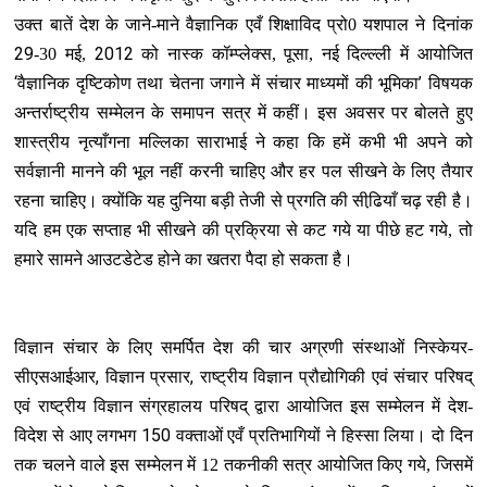
उक्‍त बातें देश के जाने-माने वैज्ञानिक एवँ शिक्षाविद प्रो0 यशपाल ने दिनांक
29
2012
-30 मई,
को नास्‍क कॉम्‍प्‍लेक्‍स, पूसा, नई दिल्‍ल्‍ली में आयोजित
‘
’
वैज्ञानिक दृष्टिकोण तथा चेतना जगाने में संचार माध्यमों की भूमिका
विषयक
अन्‍तर्राष्‍ट्रीय सम्मेलन
के समापन सत्र में कहीं। इस अवसर पर बोलते हुए
शास्‍त्रीय नृत्‍याँगना मल्लिका साराभाई ने कहा कि हमें कभी भी अपने को
सर्वज्ञानी मानने की भूल नहीं करनी चाहिए और हर पल सीखने के लिए तैयार
रहना चाहिए। क्‍योंकि यह दुनिया बड़ी तेजी से प्रगति की सीढि़याँ चढ़ रही है।
यदि हम एक सप्‍ताह भी सीखने की प्रक्रिया से कट गये या पीछे हट गये, तो
हमारे सामने आउटडेटेड होने का खतरा पैदा हो सकता है।
विज्ञान संचार के लिए समर्पित देश की चार अग्रणी संस्थाओं निस्केयर-
,
,
सीएसआईआर
विज्ञान प्रसार
राष्ट्रीय विज्ञान प्रौद्योगिकी एवं संचार परिषद्
एवं राष्ट्रीय विज्ञान संग्रहालय परिषद् द्वारा आयोजित इस सम्‍मेलन में देश-
150
विदेश से आए लगभग
वक्ताओं एवँ प्रतिभागियों ने हिस्सा लिया। दो दिन
तक चलने वाले इस सम्‍मेलन में 12 तकनीकी सत्र आयोजित किए गये, जिसमें