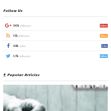
Follow Us
161k
followers
follow
11k
followers
follow
4.8k
Likes
Like
1.5k
followers
follow
Popular Articles