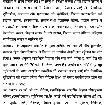
वक्‍ताओं ने अपने विचार रखे। ये सत्र थे: शिक्षण संस्‍थाओं का विज्ञान संचार में
योगदान, भारतीय भाषाओं में विज्ञान संचार, विज्ञान कथाएँ और वैज्ञानिक
दृष्टिकोण, सम्‍पादन और प्रकाशन की चुनौतियाँ, विज्ञान पत्रकारिता एवँ
विज्ञान संचार, अंधविश्‍वास, समाज तथा वैज्ञानिक चेतना, विज्ञान संचार में
संस्‍थाओं का योगदान, विज्ञान संचार का नया स्‍वरूप, जनसंचार माध्‍यम और
वैज्ञानिक चेतना, विज्ञान संचार के नये साधन, विज्ञान संचार वैश्विक परिदृश्‍य
एवं विज्ञान संचार में नीतिगत मुद्दे।
,
,
कार्यक्रम के उद्घाटन समारोह के मुख्य अतिथि डा. लालजी सिंह
कुलपति
बनारस हिन्दु विश्वविद्यालय ने विज्ञान को ग्रामीण क्षेत्रों तक पहुँचाने पर ज़ोर
,
दिया। उनके अनुसार वैज्ञानिक विकास गाँव तक नहीं पहुँचा है
जहाँ देश की
60-70
कुल आबादी का
फीसदी हिस्सा रहता है। उन्‍होंने कहा गाँवों में मूलभूत
सुविधाओं के साथ आधुनिक तकनीक भी उपलब्‍ध कराई जाएँ और वैज्ञानिक
दृष्टिकोण को बढ़ावा देने के लिए मौखिक शिक्षा की बजाए प्रयोगात्मक ज्ञान का
सहारा लिया जाए।
,
,
इस अवसर पर डॉ. जी.एस. रौतेला
महानिदेशक
राष्ट्रीय विज्ञान संग्रहालय
,
,
परिषद् (एनसीएसएम), प्रोफेसर एस.के. जोशी
पूर्व महानिदेशक
सीएसआईआर,
,
,
,
,
डा. सुबोध महंती
निदेशक
विज्ञान प्रसार, डा. गंगन प्रताप
निदेशक