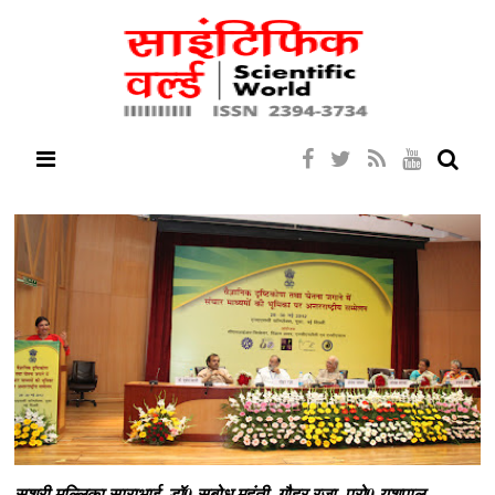
सुश्री मल्लिका साराभाई, डॉ0 सुबोध महंती, गौहर रजा, प्रो0 यशपाल,