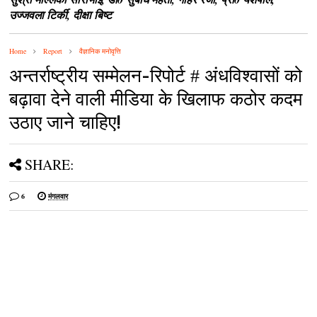
उज्‍जवला टिर्की, दीक्षा बिष्‍ट
Home
Report
वैज्ञानिक मनोवृत्ति
अन्‍तर्राष्‍ट्रीय सम्‍मेलन-रिपोर्ट # अंधविश्‍वासों को
बढ़ावा देने वाली मीडिया के खिलाफ कठोर कदम
उठाए जाने चाहिए!
SHARE:
6
मंगलवार