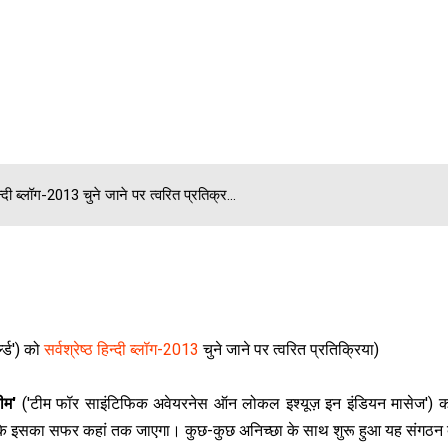
न्‍दी ब्‍लॉग-2013 चुने जाने पर त्‍वरित प्रतिक्र...
ल्ड') को
सर्वश्रेष्‍ठ हिन्‍दी ब्‍लॉग-2013
चुने जाने पर त्‍वरित प्रतिक्रिया)
लीम'
('टीम फॉर साइंटिफिक अवेयरनेस ऑन लोकल इश्यूज़ इन इंडियन मासेज') 
था कि इसका सफर कहां तक जाएगा। कुछ-कुछ अनिच्‍छा के साथ शुरू हुआ यह संगठन ब