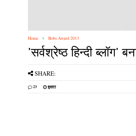
Home
Bobs Award 2013
'सर्वश्रेष्‍ठ हिन्‍दी ब्‍लॉग'
SHARE:
23
बुधवार