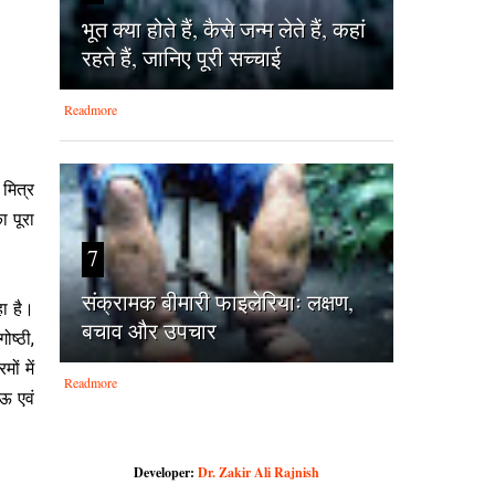
भूत क्या होते हैं, कैसे जन्म लेते हैं, कहां
रहते हैं, जानिए पूरी सच्चाई
Readmore
 मित्र
ा पूरा
7
संक्रामक बीमारी फाइलेरियाः लक्षण,
ा है।
बचाव और उपचार
ोष्‍ठी,
ों में
Readmore
ऊ एवं
Developer:
Dr. Zakir Ali Rajnish