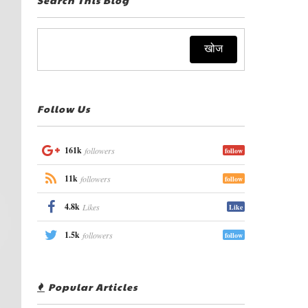
Follow Us
161k
followers
follow
11k
followers
follow
4.8k
Likes
Like
1.5k
followers
follow
Popular Articles