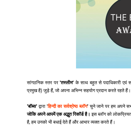
सांगठनिक स्‍तर पर
'तस्‍लीम'
के साथ बहुत से पदाधिकारी एवं सद
प्रमुख है) जुड़े हैं, जो अपना अभिन्‍न सहयोग प्रदान करते रहत
'बॉब्‍स'
द्वारा '
हिन्‍दी का सर्वश्रेष्‍ठ ब्‍लॉग
'
चुने जाने पर हम अपने सभी
जोकि अपने आपमें एक अद्भुत रिकॉर्ड है।
इस ब्‍लॉग को लोकप्रियता
है, हम उनको भी बधाई देते हैं और आभार व्‍यक्‍त करते हैं।