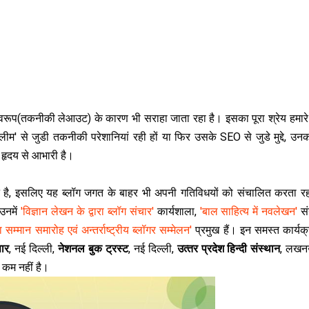
‍वरूप(तकनीकी लेआउट) के कारण भी सराहा जाता रहा है। इसका पूरा श्रेय हमारे
लीम' से जुडी तकनीकी परेशानियां रही हों या फिर उसके SEO से जुडे मुद्दे, उनक
का हृदय से आभारी है।
न है, इसलिए यह ब्‍लॉग जगत के बाहर भी अपनी गतिविधयों को संचालित करता रह
 उनमें
'विज्ञान लेखन के द्वारा ब्‍लॉग संचार'
कार्यशाला,
'बाल साहित्‍य में नवलेखन'
संग
 सम्‍मान समारोह एवं अन्‍तर्राष्‍ट्रीय ब्‍लॉगर सम्‍मेलन'
प्रमुख हैं। इन समस्‍त कार्यक्रम
सार
, नई दिल्‍ली,
नेशनल बुक ट्रस्‍ट
, नई दिल्‍ली,
उत्‍तर प्रदेश हिन्‍दी संस्‍थान
, लखन
 कम नहीं है।