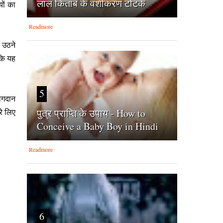
लाल किताब के वशीकरण टोटके
यों का
Readmore
 उठने
ंकि यह
5
योगदान
पुत्र प्राप्ति के उपाय - How to
रे लिए
Conceive a Baby Boy in Hindi
Readmore
6