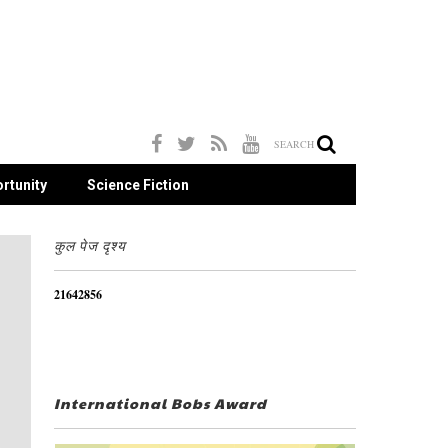
SEARCH
rtunity
Science Fiction
कुल पेज दृश्य
2
1
6
4
2
8
5
6
International Bobs Award