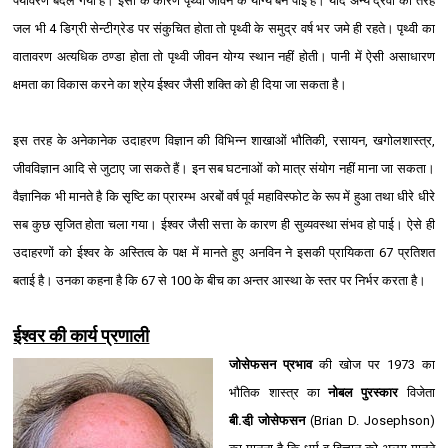
पर्यावरण बदल गया है। इसी के कारण पृथ्वी जीवन के योग्य बन पाई है। यदि अन्य द्रवों की तरह
जल भी 4 डिग्री सेन्टीग्रेड पर संकुचित होता तो पृथ्वी के समुद्र वर्ष भर जमे ही रहते। पृथ्वी का
वातावरण अत्यधिक ठण्डा होता तो पृथ्वी जीवन योग्य स्थान नहीं होती। पानी में ऐसी असाधारण
क्षमता का विकास करने का श्रेय ईश्‍वर जैसी शक्ति को ही दिया जा सकता है।
इस तरह के अनेकानेक उदाहरण विज्ञान की विभिन्न शाखाओं भौतिकी, रसायन, खगोलशास्त्र,
जीवविज्ञान आदि से जुटाए जा सकते हैं। इन सब घटनाओं को मात्र संयोग नहीं माना जा सकता।
वैज्ञानिक भी मानते है कि सृष्टि का प्रारम्भ अरबों वर्ष पूर्व महाविस्फोट के रूप में हुआ तथा धीरे धीरे
सब कुछ सृजित होता चला गया। ईश्‍वर जैसी सत्ता के कारण ही सुव्यवस्था संभव हो पाई। ऐसे ही
उदाहरणों को ईश्‍वर के अस्तित्व के पक्ष में मानते हुए अनविन ने इसकी प्रायिकता 67 प्रतिशत
बताई है। उनका कहना है कि 67 से 100 के बीच का अन्तर आस्था के स्तर पर निर्भर करता है।
ईश्‍वर की कार्य प्रणाली
जोसेफसन प्रभाव
की खोज पर 1973 का
भौतिक शास्त्र का
नोबल पुरस्कार
विजेता
बी.डी़ जोसेफसन
(Brian D. Josephson)