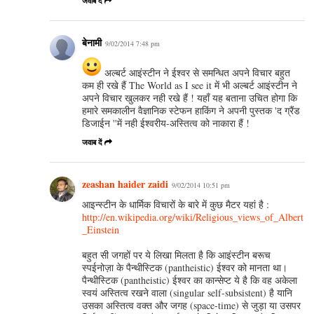
जवाब दें
बेनामी
9/02/2014 7:48 pm
अल्बर्ट आइंस्टीन ने ईश्वर से समन्धित अपने विचार बहुत
कम ही रखे हैं The World as I see it में भी अल्बर्ट आइंस्टीन ने
अपने विचार खुलकर नही रखे हैं ! यहाँ यह बताना उचित होगा कि
हमारे समकालीन वैज्ञानिक स्टेफन हाकिंग ने अपनी पुस्तक 'द ग्रैंड
डिजाईन ''में नही ईश्वरीय-अस्तित्व को नाकारा हैं !
जवाब दें
zeashan haider zaidi
9/02/2014 10:51 pm
आइन्स्टीन के धार्मिक विचारों के बारे में कुछ मैटर यहां है :
http://en.wikipedia.org/wiki/Religious_views_of_Albert
_Einstein
बहुत सी जगहों पर ये लिखा मिलता है कि आइंस्टीन बरूच
स्पईनोज़ा के पैन्थीस्टिक (pantheistic) ईश्वर को मानता था।
पैन्थीस्टिक (pantheistic) ईश्वर का कान्सेप्ट ये है कि वह अकेला
स्वयं अस्तित्व रखने वाला (singular self-subsistent) है यानि
उसका अस्तित्व वक्त और जगह (space-time) से जुड़ा या उसपर