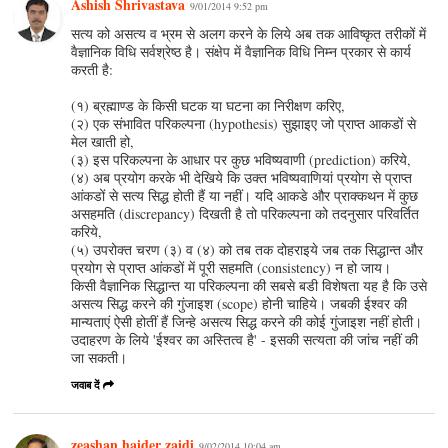
Ashish Shrivastava
9/01/2014 9:52 pm
सत्य को असत्य व भ्रम से अलग करने के लिये अब तक आविष्कृत तरीकों में
वैज्ञानिक विधि सर्वश्रेष्ठ है। संक्षेप में वैज्ञानिक विधि निम्न प्रकार से कार्य
करती है:
(१) ब्रह्माण्ड के किसी घटक या घटना का निरीक्षण करिए,
(२) एक संभावित परिकल्पना (hypothesis) सुझाइए जो प्राप्त आकडों से
मेल खाती हो,
(३) इस परिकल्पना के आधार पर कुछ भविष्यवाणी (prediction) करिये,
(४) अब प्रयोग करके भी देखिये कि उक्त भविष्यवाणियां प्रयोग से प्राप्त
आंकडों से सत्य सिद्ध होती हैं या नहीं। यदि आकडे और प्राक्कथन में कुछ
असहमति (discrepancy) दिखती है तो परिकल्पना को तदनुसार परिवर्तित
करिये,
(५) उपरोक्त चरण (३) व (४) को तब तक दोहराइये जब तक सिद्धान्त और
प्रयोग से प्राप्त आंकडों में पूरी सहमति (consistency) न हो जाय।
किसी वैज्ञानिक सिद्धान्त या परिकल्पना की सबसे बडी विशेषता यह है कि उसे
असत्य सिद्ध करने की गुंजाइश (scope) होनी चाहिये। जबकी ईश्वर की
मान्यताएं ऐसी होतीं हैं जिन्हे असत्य सिद्ध करने की कोई गुंजाइश नहीं होती।
उदाहरण के लिये 'ईश्वर का अस्तित्व है' - इसकी सत्यता की जांच नहीं की
जा सकती।
जवाब दें
zeashan haider zaidi
9/02/2014 10:04 am