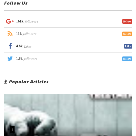
Follow Us
161k
followers
follow
11k
followers
follow
4.8k
Likes
Like
1.5k
followers
follow
Popular Articles
1