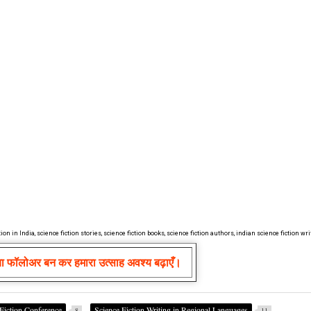
 in India, science fiction stories, science fiction books, science fiction authors, indian science fiction wri
या फॉलोअर बन कर हमारा उत्साह अवश्य बढ़ाएँ।
Fiction Conference
Science Fiction Writing in Regional Languages
8
11