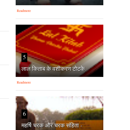
Readmore
5
लाल किताब के वशीकरण टोटके
Readmore
6
महर्षि चरक और चरक संहिता -