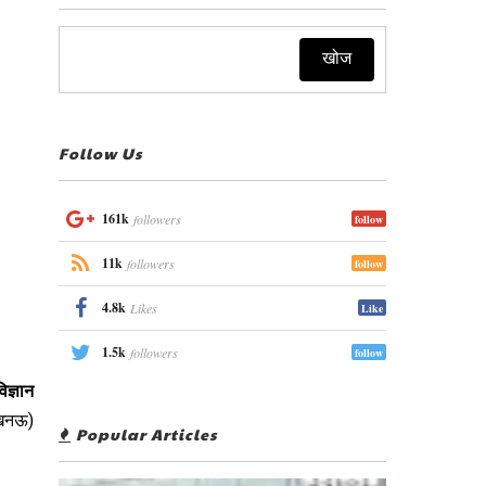
Follow Us
161k
followers
follow
11k
followers
follow
4.8k
Likes
Like
1.5k
followers
follow
विज्ञान
लखनऊ)
Popular Articles