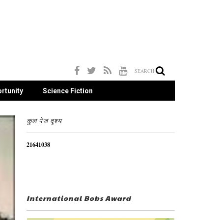
SEARCH
rtunity
Science Fiction
कुल पेज दृश्य
2
1
6
4
1
0
3
8
International Bobs Award