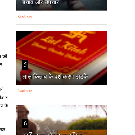
बचाव और उपचार
Readmore
र की
5
वर
लाल किताब के वशीकरण टोटके
ने
Readmore
ज्ञान
ोत के
6
ेशनल