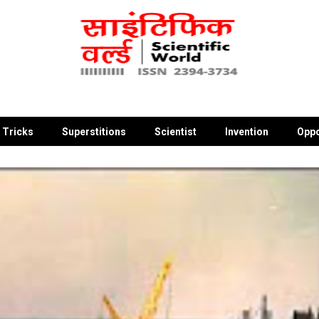
 Tricks
Superstitions
Scientist
Invention
Oppo