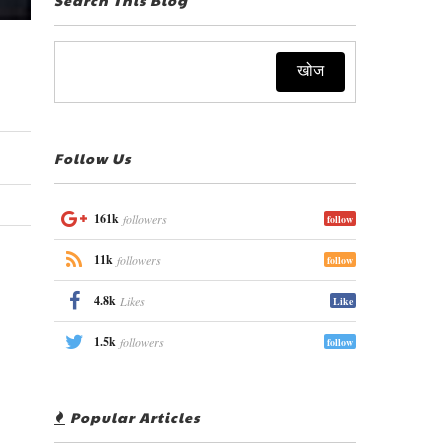
Follow Us
161k
followers
follow
11k
followers
follow
4.8k
Likes
Like
1.5k
followers
follow
Popular Articles