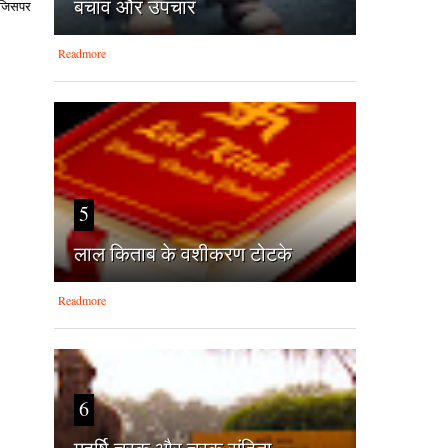
बचाव और उपचार
व जिसपर
Readmore
5
लाल किताब के वशीकरण टोटके
Readmore
6