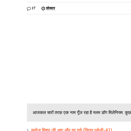
17
सोमवार
आजकल चारों तरफ़ एक नाम गूँज रहा है स्लम डॉग मिलेनियम. कुछ ल
मनोज मिश्र जी आए और छा गये (चित्र पहेली-41)