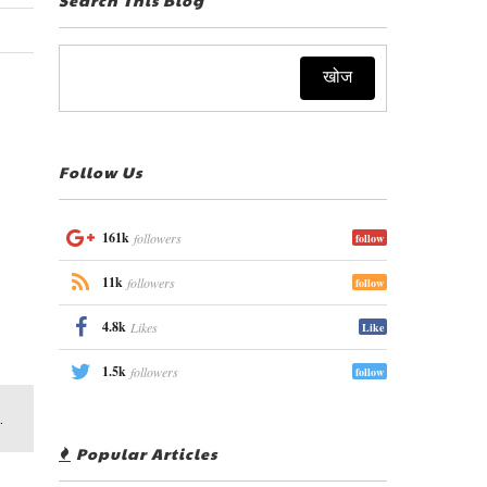
Follow Us
161k
followers
follow
11k
followers
follow
4.8k
Likes
Like
1.5k
followers
follow
.
Popular Articles