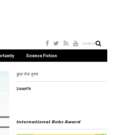
SEARCH
rtunity
Science Fiction
कुल पेज दृश्य
2
1
6
4
6
9
7
0
International Bobs Award