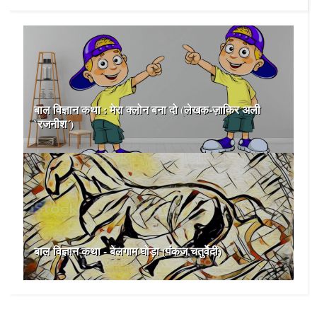
बाल विज्ञान कथा : मेरा क्लोन बना दो (लेखक-ज़ाकिर अली
`रजनीश´)
बाल विज्ञान कथा - बेलगाम घोड़ा (पंकज चतुर्वेदी)