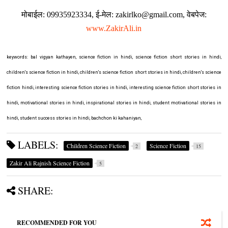
मोबाईल: 09935923334, ई-मेल: zakirlko@gmail.com, वेबपेज:
www.ZakirAli.in
keywords: bal vigyan kathayen, science fiction in hindi, science fiction short stories in hindi,
children's science fiction in hindi, children's science fiction short stories in hindi, children's science
fiction hindi, interesting science fiction stories in hindi, interesting science fiction short stories in
hindi, motivational stories in hindi, inspirational stories in hindi, student motivational stories in
hindi, student success stories in hindi, bachchon ki kahaniyan,
LABELS:
Children Science Fiction
Science Fiction
2
15
Zakir Ali Rajnish Science Fiction
5
SHARE:
RECOMMENDED FOR YOU