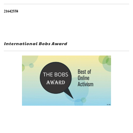
2
1
6
4
2
5
5
8
International Bobs Award