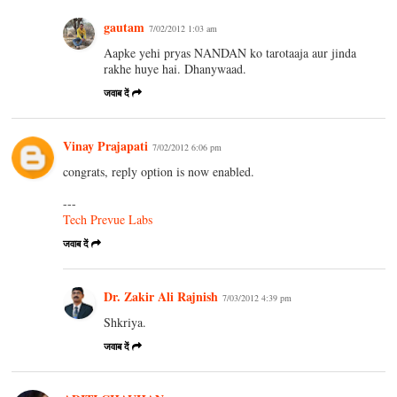
gautam
7/02/2012 1:03 am
Aapke yehi pryas NANDAN ko tarotaaja aur jinda
rakhe huye hai. Dhanywaad.
जवाब दें
Vinay Prajapati
7/02/2012 6:06 pm
congrats, reply option is now enabled.
---
Tech Prevue Labs
जवाब दें
Dr. Zakir Ali Rajnish
7/03/2012 4:39 pm
Shkriya.
जवाब दें