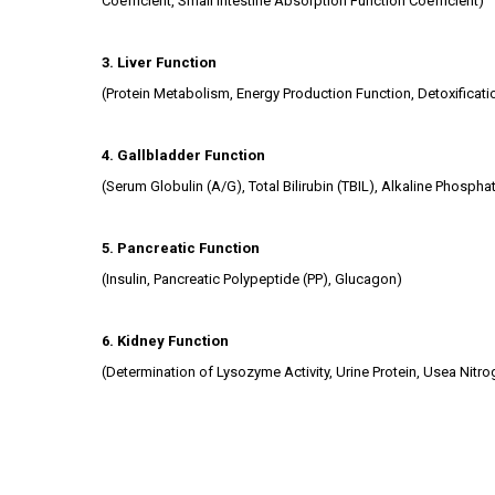
Coefficient, Small Intestine Absorption Function Coefficient)
3. Liver Function
(Protein Metabolism, Energy Production Function, Detoxificatio
4. Gallbladder Function
(Serum Globulin (A/G), Total Bilirubin (TBIL), Alkaline Phospha
5. Pancreatic Function
(Insulin, Pancreatic Polypeptide (PP), Glucagon)
6. Kidney Function
(Determination of Lysozyme Activity, Urine Protein, Usea Nitro