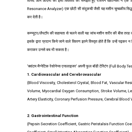
शायद आम आदमी की इसी विवशता को समझते हुए रशियन वैज्ञानिकों ने एक अद्भुत 
R
esonance
A
nalyzer) एक छोटी सी संदूकची जैसी यह मशीन चुम्‍बकीय सिद्ध
कर देती है।
कम्‍प्‍यूटर/लैपटॉप की सहायता से चलने वाली
यह
जांच मशीन शरीर की बीस तरह की 
इसके द्वारा प्रदान किये जाने वाले विवरण इतने विस्‍तृत होते हैं कि उन्‍हें पढ़क
कराकर उनसे बच भी सकता है।
'क्‍वांटम मैग्‍नेटिक रेसोनेन्‍स एनालाइजर'
अपनी फुल बॉडी टेस्टिंग (
Full Body Te
1. Cardiovascular and Cerebrovascular
(Blood Viscosity, Cholesterol Crystal, Blood Fat, Vascular R
Volume, Myocardial Oxygen Consumption, Stroke Volume, Left 
Artery Elasticity, Coronary Perfusion Pressure, Cerebral Blood 
2. Gastrointestinal Function
(Pepsin Secretion Coefficient, Gastric Peristalsis Function Coe