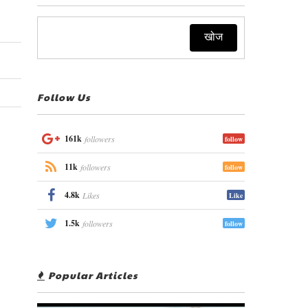
Follow Us
161k
followers
follow
11k
followers
follow
4.8k
Likes
Like
1.5k
followers
follow
Popular Articles