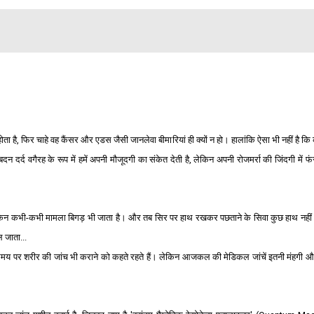
ोता है, फिर चाहे वह कैंसर और
ए
डस जैसी जानलेवा बीमा
रियां
ही क्‍यों न हो। हालांकि ऐसा भी नहीं है क
बदन दर्द वगैरह के रूप में हमें अपनी मौजूदगी का संकेत देती है, लेकिन अपनी रोजमर्रा की जिंदगी में फ
ेकिन कभी-कभी
मामला
बिगड़ भी जाता है। और तब सिर पर हाथ रखकर पछताने
के
सिवा कुछ हाथ नही
ल जाता
...
समय पर शरीर की जांच भी कराने को कहते रहते हैं। लेकिन आजकल की
मेडिकल जांचे
ं इतनी मंहगी और