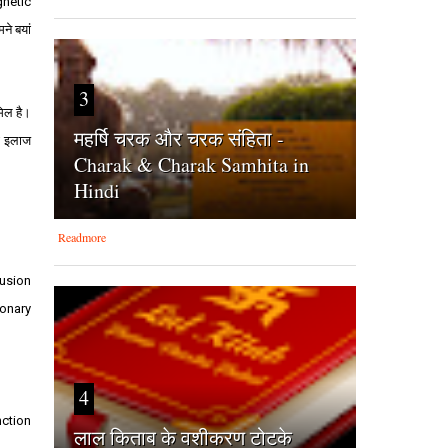
gnetic
ने बयां
3
मिल है।
महर्षि चरक और चरक संहिता -
का इलाज
Charak & Charak Samhita in
Hindi
Readmore
fusion
ronary
4
nction
लाल किताब के वशीकरण टोटके