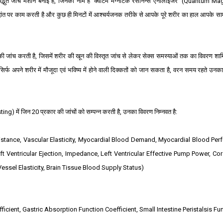
जांच मशीन बनाई है, जिनका नाम है 'क्‍वांटम मैग्‍नेटिक रेसोनेन्‍स एनालाइजर' (Q
uantum
M
a
ांत पर काम करती है और कुछ ही मिनटों में आश्‍चर्यजनक तरीके से आपके पूरे शरीर का हाल आपके साम
जांच करती है, जिसमें शरीर की खून की विस्‍तृत जांच से लेकर सेक्‍स समस्‍याओं तक का विवरण शा
र न सिर्फ अपने शरीर में मौजूदा एवं भविष्‍य में होने वाली दिक्‍कतों को जान सकता है, वरन समय रहते उन
sting
) में जिन 20 प्रकार की जांचों क
ो सम्‍पन्‍न करती है, उ
न
का विवरण निम्‍नवत है:
esistance, Vascular Elasticity, Myocardial Blood Demand, Myocardial Blood Per
Ventricular Ejection, Impedance, Left Ventricular Effective Pump Power, Co
Vessel Elasticity, Brain Tissue Blood Supply Status)
fficient, Gastric Absorption Function Coefficient, Small Intestine Peristalsis Fu