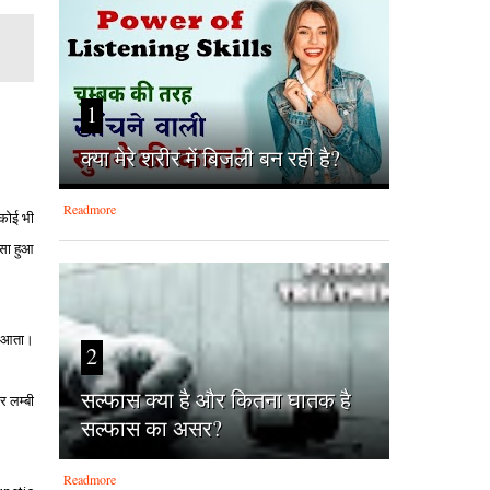
1
क्‍या मेरे शरीर में बिजली बन रही है?
Readmore
ि क
ोई भी
ंसा हुआ
ं आता।
2
सल्फास क्या है और कितना घातक है
 लम्‍बी
सल्फास का असर?
Readmore