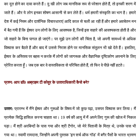
का दूत होने का दावा करते हैं। दु:खी लोग जब मानसिक रूप से परेशान होते हैं, तो इनकी शरण में
जाते हैं। और ये लोग इनका शोषण आसानी से कर लेते हैं। धर्म हमारी संस्‍कृति का भाग है। हमारे
देश में कई नियम और दार्शनिक विचारधाराएं आदि काल से चली आ रही हैं और हमारे अवचेतन मन
में बैठ गयी हैं कि ईश्‍वर उन लोगों के लिए आवश्‍यक है, जिन्‍हें इस सहारे की आवश्‍यकता होती है और
जो सहारे के बिना पागल हो जाएंगे। पर मुझे उन लोगों की चिंता है, जो अपनी सामर्थ्‍य से अधिक
विश्‍वास कर बैठते हैं और बाद में उससे निराश होने पर मानसिक संतुलन भी खो देते हैं। इसलिए,
ईश्‍वर के अस्तित्‍व पर बहस न करके मैं लोगों को जागरूक और वैज्ञानिक दृष्टिकोण अपनाने के लिए
प्रेरित करता हूँ। जब एक बार वे वास्‍तविकता से परिचित होते हैं, तो फिर वे पीछे नहीं हटते।
प्रश्‍न: आप डॉ0 अब्राहम टी कोवूर के उत्‍तराधिकारी कैसे बने
?
उत्‍तर:
प्रारम्‍भ में मैंने ईश्‍वर और गुरूओं के विषय में जो कुछ पढ़ा, उसपर विश्‍वास कर लिया। मैं
प्रत्‍येक सिद्धि हासिल करना चाहता था। 19 वर्ष की आयु में मैं अपने लिए गुरू की खोज में निकल
पड़ा। मैं श्री अरबिन्‍दों के पास गया और श्री टैगोर, जो मेरे पिताजी के मित्र थे, उनके पास भी
गया था। स्‍वामी रामदास, जिन्‍होंने अपनी पुस्‍तक
‘
इन सर्च ऑफ गॉड
’
में बगैर पैसों के भारत भ्रमण