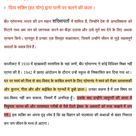
दिव्य शक्ति (हठ योग) द्वारा पानी पर चलने की कला।
शख्सियतों
बी0 प्रेमानन्‍द भारत की उन महान
में शामिल हैं, जिन्‍होंने देश से अन्‍धविश्‍वास को
मिटाने तथा अम जन को जागरूक करने का बीड़ा उठाया और उसे मूर्त रूप देने के लिए अथक
प्रयत्‍न किये। प्रस्‍तुत है उनका एक विस्‍तृत साक्षात्‍कार, जिसमें उन्‍होंने जीवन से जुड़े महत्‍वपूर्ण
सवालों के जवाब दिये हैं।
कालीकट में 1930 में ब्रह्मवादी मातापिता के यहां जन्‍में, बी0 प्रेमानन्‍द ने कोई विधिवत शिक्षा नहीं
प्राप्‍त की है। 1942 में छात्र आंदोलन के दौरान उन्‍हें स्‍कूल से निष्‍कासित कर दिया गया था।
घर पर स्‍वयं को पिता से वाद-विवाद के काबिल बनाने के लिए प्रेमानंद ने स्‍वयं को मैडम ब्‍लावत्‍सकी
और कुरान, गीता और और बाईबिल के ग्रन्‍थों में डुबो डाला।
उनका कहना है में उस विषय पर
वाद-विवाद नहीं कर सकता, जिसमें मैं अनभिज्ञ हूँ।
उसके बाद उन्‍होंने जादूगरी की कला में
निपुणता प्राप्‍त की और तत्‍पश्‍चात गरीबों से पैसे ऐंठते ईश्‍वर के अवतारों को मजा चखाने में लग
गये।
इस व्‍यक्ति का अपना दृढ़ ध्‍येय है कि वह विज्ञान को पाठशाला की कक्षाओं से बाहर निकाल
कर जन जीवन के मध्‍य ले आएगा।