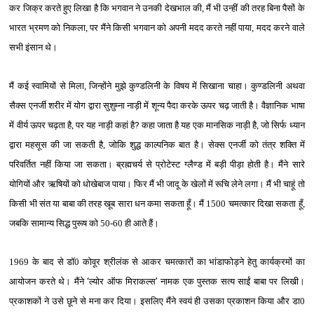
कर जिक्र करते हुए लिखा है कि भगवान ने उनकी देखभाल की, मैं भी उन्‍हीं की तरह बिना पैसों के
भारत भ्रमण को निकला, पर मैंने किसी भगवान को अपनी मदद करते नहीं पाया, मदद करने वाले
सभी इंसान थे।
मैं कई स्‍वामियों से मिला, जिन्‍होंने मुझे कुण्‍डलिनी के विषय में सिखाना चाहा। कुण्‍डलिनी अथवा
सैक्‍स एनर्जी शरीर में योग द्वारा सुशुम्‍ना नाड़ी में शून्‍य पैदा करके ऊपर चढ़ जाती है। वैज्ञानिक भाषा
में वीर्य ऊपर चढ़ता है, पर यह नाड़ी कहां है
?
कहा जाता है यह एक मानसिक नाड़ी है, जो सिर्फ ध्‍यान
द्वारा महसूस की जा सकती है, जोकि शुद्ध काल्‍पनिक बात है। सेक्‍स एनर्जी को तंत्र शक्ति में
परिवर्तित नहीं किया जा सकता। ब्रह्मचर्य से प्रोटेस्‍ट ग्‍लैण्‍ड में बड़ी पीड़ा होती है। मैंने सारे
योगियों और ऋषियों को धोखेबाज पाया। फिर मैं भी जादू के खेलों में रूचि लेने लगा। मैं भी चाहूं तो
किसी भी संत या बाबा की तरह खूब सारा धन कमा सकता हूँ। मैं 1500 चमत्‍कार दिखा सकता हूँ,
जबकि सामान्‍य सिद्ध पुरूष को 50-60 ही आते हैं।
1969 के बाद से डॉ0 कोवूर श्रीलंक से आकर चमत्‍कारों का भांडाफोड़ने हेतु कार्यक्रमों का
आयोजन करते थे। मैंने
‘
ल्‍योर ऑफ मिराकल्‍स
’
नामक एक पुस्‍तक सत्‍य साईं बाबा पर लिखी।
प्रकाशकों ने उसे छूने से मना कर दिया। इसलिए मैंने स्‍वयं ही उसका प्रकाशन किया और डा0