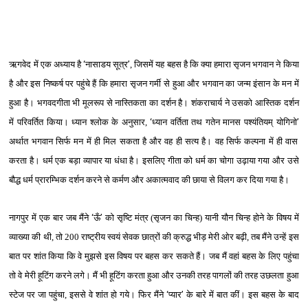
ऋगवेद में एक अध्‍याय है
‘
नासाडय सूत्र
’
, जिसमें यह बहस है कि क्‍या हमारा सृजन भगवान ने किया
है और इस निष्‍कर्ष पर पहुंचे हैं कि हमारा सृजन गर्मी से हुआ और भगवान का जन्‍म इंसान के मन में
हुआ है। भगवदगीता भी मूलरूप से नास्तिकता का दर्शन है। शंकराचार्य ने उसको आस्तिक दर्शन
में परिवर्तित किया। ध्‍यान श्‍लोक के अनुसार,
‘
ध्‍यान वर्तिता तथ गतेन मानस पश्‍यंतियम् योगिनो
’
अर्थात भगवान सिर्फ मन में ही मिल सकता है और वह ही सत्‍य है। वह सिर्फ कल्‍पना में ही वास
करता है। धर्म एक बड़ा व्‍यापार या धंधा है। इसलिए गीता को धर्म का चोगा उढ़ाया गया और उसे
बौद्ध धर्म प्रारम्भिक दर्शन करने से कर्मण और अकात्‍मवाद की छाया से विलग कर दिया गया है।
नागपुर में एक बार जब मैंने
‘
ऊँ
’
को सृष्टि मंत्र (सृजन का चिन्‍ह) यानी यौन चिन्‍ह होने के विषय में
व्‍याख्‍या की थी, तो 200 राष्‍ट्रीय स्‍वयं सेवक छात्रों की क्रुद्ध भीड़ मेरी ओर बढ़ी, तब मैंने उन्‍हें इस
बात पर शांत किया कि वे मुझसे इस विषय पर बहस कर सकते हैं। जब मैं वहां बहस के लिए पहुंचा
तो वे मेरी हूटिंग करने लगे। मैं भी हूटिंग करता हुआ और उनकी तरह पागलों की तरह उछलता हुआ
स्‍टेज पर जा पहुंचा, इससे वे शांत हो गये। फिर मैंने
‘
प्‍यार
’
के बारे में बात कीं। इस बहस के बाद