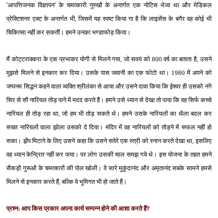
‘
आपत्तिजनक विज्ञापन
’
के चमत्‍कारी नुस्‍खों के अन्‍तर्गत एक नोटिस भेजा था और मेडिकल
प्रेक्टिशनर एक्‍ट के अन्‍तर्गत भी, जिसमें यह स्‍पष्‍ट किया गा है कि लाइसेंस के बगैर वह कोई भी
चिकित्‍सा नहीं कर सकतीं। हमने उनका भण्‍डाफोड़ किया।
मैं कोट्टराक्करा के एक प्रभाकर योगी से मिलने गया, जो सवयं को 800 वर्ष का बताता है, उसने
मुझसे मिलने से इनकार कर दिया। उसके पास जवानी का एक फोटो था। 1980 में अपने को
जप्‍पनम सिद्धन कहने वाला व्‍यक्ति श्रीलंका से आया और उसने दावा किया कि ईश्‍वर ही उसको नंगे
सिर से सौ नारियल तोड़ पाने में मदद करते हैं। हमने उसे ध्‍यान से देखा तो पाया कि वह सिर्फ कच्‍चे
नारियल ही तोड़ रहा था, जो हम भी तोड़ सकते थे। हमने उसके नारियलों का थैला बदल कर
सख्‍त नारियलों वाला झोला उसको दे दिया। मंदिर में वह नारियलों को तोड़ने में सफल नहीं हो
सका। झेंप मिटाने के लिए उसने कहा कि उसने सवेरे एक स्‍त्री को स्‍नान करते देखा था, इसलिए
वह ध्‍यान केन्द्रित नहीं कर पाया। पर लोग उसकी चाल समझ गये थे। इस योजना के तहत हमने
सैकड़ों गुरूओं के चमत्‍कारों की पोल खोली। वे सारे मुकुंदानंद और अमृतानंद सबके सामने हमसे
मिलने से इनकार करते हैं, बल्कि वे भूमिगत भी हो जाते हैं।
प्रश्‍न: आप किस प्रकार अपना कार्य सम्‍पन्‍न होने की आशा करते हैं
?