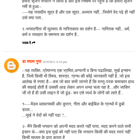
हमारा सृजन भगवान ने किया है और इस निष्‍कर्ष पर पहुंचे हैं कि हमारा सृजन
गर्मी से हुआ--
----यह नासदीय सूत्र है और एक सूत्र..अध्याय नहीं...जिसेने वेद पढे ही नहीं
उसे क्या पता..
९-भगवदगीता भी मूलरूप से नास्तिकता का दर्शन है--- नास्तिक नही...धर्म,
कर्म व व्यवहार के समन्वय का दर्शन है..
जवाब दें
डा श्याम गुप्त
4/19/2011 6:10 pm
--यह व्यक्ति..प्रेमानन्द एक भ्रमित,अग्यानी व बिना पढालिखा, मूर्ख इन्सान
है, जिसे किसी भी विषय़, शास्त्र, ग्रन्थ की कोई जानकारी नहीं है..जो इस
आलेख से स्पष्ट है---बस जो बात सभी जानते हैं कि वस्तु-परक चमत्कार हाथ
की सफ़ाई होती है उसकी आड लेकर अपन धन्धा चला रहा है...और जाकिर
जी तो हैं ही उसी लाइन में जो ढूंढ- कर एसे व्यर्थ के लोगों को लाते हैं..
१----मैडम ब्‍लावत्‍सकी और कुरान, गीता और बाईबिल के ग्रन्‍थों में डुबो
डाला...
...मूर्ख ने वेदों को नहीं पढा ?...
२- मैंने किसी भगवान को अपनी मदद करते नहीं पाया, मदद करने वाले सभी
इंसान थे---क्या इस मूर्ख को नहीं पता कि भगवान किसी की मदद स्वयं नहीं
किसी माध्यम के द्वारा करता है