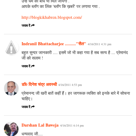
उन्हें धर्म का बोध भी मिल जायेगा .
आपके ब्लॉग का लिंक 'ब्लॉग कि ख़बरें' पर लगाया गया .
http://blogkikhabren.blogspot.com/
जवाब दें
Indranil Bhattacharjee ........."सैल"
4/16/2011 4:31 pm
बहुत सुन्दर जानकारी .... इसमें जो भी कहा गया है सब सत्य है ... प्रेमानंद
जी को सलाम !
जवाब दें
डॉ0 दिनेश चंद्र अवस्‍थी
4/16/2011 4:53 pm
प्रेमानन्‍द जी खरी बातें कहीं हैं। हर जागरूक व्‍यक्ति को इनके बारे में सोचना
चाहिए।
जवाब दें
Darshan Lal Baweja
4/16/2011 6:14 pm
धन्यवाद जी....