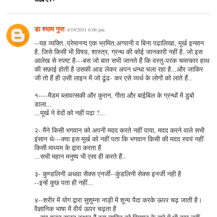
डा श्याम गुप्त
4/19/2011 6:06 pm
--यह व्यक्ति..प्रेमानन्द एक भ्रमित,अग्यानी व बिना पढालिखा, मूर्ख इन्सान
है, जिसे किसी भी विषय़, शास्त्र, ग्रन्थ की कोई जानकारी नहीं है..जो इस
आलेख से स्पष्ट है---बस जो बात सभी जानते हैं कि वस्तु-परक चमत्कार हाथ
की सफ़ाई होती है उसकी आड लेकर अपन धन्धा चला रहा है...और जाकिर
जी तो हैं ही उसी लाइन में जो ढूंढ- कर एसे व्यर्थ के लोगों को लाते हैं..
१----मैडम ब्‍लावत्‍सकी और कुरान, गीता और बाईबिल के ग्रन्‍थों में डुबो
डाला...
...मूर्ख ने वेदों को नहीं पढा ?...
२- मैंने किसी भगवान को अपनी मदद करते नहीं पाया, मदद करने वाले सभी
इंसान थे---क्या इस मूर्ख को नहीं पता कि भगवान किसी की मदद स्वयं नहीं
किसी माध्यम के द्वारा करता है
...सभी महान मनुष्य भी एसा ही करते हैं..
३- कुण्‍डलिनी अथवा सैक्‍स एनर्जी--कुंडलिनी सेक्स इनर्जी नही है
--इन्हें कुछ पता ही नहीं...
४--शरीर में योग द्वारा सुशुम्‍ना नाड़ी में शून्‍य पैदा करके ऊपर चढ़ जाती है।
वैज्ञानिक भाषा में वीर्य ऊपर चढ़ता है