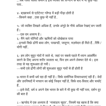
,..सब गलत सलत कथन हैं इस व्यक्ति को विग्यान के बारे में भी कुछ नहीं
पता..
४- ब्रह्मचर्य से प्रोटेस्‍ट ग्‍लैण्‍ड में बड़ी पीड़ा होती है
--किसने कहा ..एसा कुछ भी नहीं है..
५- जो व्‍यक्ति लिखते अधिक हैं, उनके अंगूठे के नीचे अधिक रेखाएं बन जाती
हैं।
---एक दम असत्य है।
६- मैंने सारे योगियों और ऋषियों को धोखेबाज पाया
--इनको सिर्फ़ ढोंगी बावा लोग, पाखन्डी, जादूगर, मज़मेदार ही मिले हैं...रिषि /
योगी नहीं..
६- हम लोग सुदूर गांवों में जाते थे, जहां पर सबसे पहले मैं ध्‍यान आकर्षित
करने के लिए अपना शरीर जलाता था, फिर हम अपने लेक्‍चर देते थे। इस
तरह से यह शुरूआत हो गयी।
---सभी एसे ढोंगी लोगों की शुरूआत सुदूर गावों से ही होती है
७-भारत में कभी धर्म रहा ही नहीं है। सिर्फ दार्शनिक विचारधाराएं रही हैं। वेदों
और उपनिषदों में भगवान का कोई जिक्र नहीं है, सिर्फ वाद-विवाद और चर्चाएं
हैं..
---इसे वेदों, धर्म व अपने देश भारत के बारे में भी कुछ भी नहीं पता, दर्शन दूर
की बात है
८--ऋगवेद में एक अध्‍याय है ‘नासाडय सूत्र’, जिसमें यह बहस है कि क्‍या