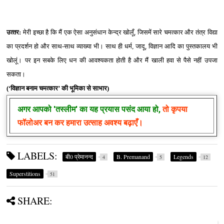
उत्‍तर:
मेरी इच्‍छा है कि मैं एक ऐसा अनुसंधान केन्‍द्र खोलूँ, जिसमें सारे चमत्‍कार और तंत्र विद्या
का प्रदर्शन हो और साथ-साथ व्‍याख्‍या भी। साथ ही धर्म, जादू, विज्ञान आदि का पुस्‍तकालय भी
खोलूं। पर इन सबके लिए धन की आवश्‍यकता होती है और मैं खाली हवा से पैसे नहीं उपजा
सकता।
(
‘
विज्ञान बनाम चमत्‍कार
’
की भूमिका से साभार)
अगर आपको
'तस्लीम'
का यह प्रयास पसंद आया हो,
तो कृपया
फॉलोअर बन कर हमारा उत्साह अवश्य बढ़ाएँ।
LABELS:
बी0 प्रेमानन्‍द
B. Premanand
Legends
4
5
12
Superstitions
51
SHARE: