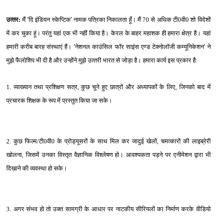
उत्‍तर:
मैं
‘
दि इंडियन स्‍केप्टिक
’
नामक पत्रिका निकालता हूँ। मैं 70 से अधिक टी0वी0 शो विदेशों
में कर चुका हूं। परंतु यहां एक भी नहीं किया है। केरल के बाहर महाशक ही हमारा क्षेत्र है। यहां
हमारी करीब बारह संस्‍थाएं हैं।
‘
नेशनल काउंसिल फॉर साइंस एण्‍ड टेक्‍नोलॉजी कम्‍यूनिकेशन
’
ने
मुझे फैलोशिप भी दी है और उन्‍होंने मुझे उत्‍तरी भारत से जोड़ा है। हमारा कार्य इस प्रकार है:
1. व्‍याख्‍यान तथा प्रशिक्षण सत्र, कुछ चुने हुए छात्रों और अध्‍यापकों के लिए, जिनको बाद में
प्रचारक शिक्षक के रूप में प्रस्‍तुत किया जा सके।
2. कुछ फिल्‍म/टी0वी0 के प्रोड्यूसरों के साथ मिल कर जादुई खेलों, चमत्‍कारों की लाइब्रेरी
खोलना, जिसमें उनका विस्‍तृत वैज्ञानिक विश्‍लेषण हो। आवश्‍यकता पड़ने पर एनीमेशन द्वारा भी
दिखाने की व्‍यवस्‍था हो सके।
3. अगर संभव हो तो उक्‍त सामग्री के आधार पर नाटकीय सीरियलों का निर्माण करके वीडियो