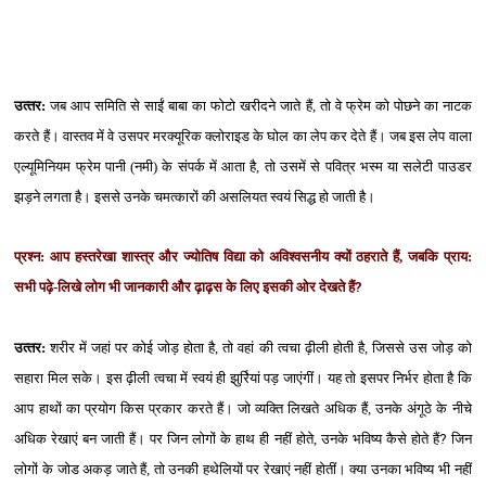
उत्‍तर:
जब आप समिति से साईं बाबा का फोटो खरीदने जाते हैं, तो वे फ्रेम को पोछने का नाटक
करते हैं। वास्‍तव में वे उसपर मरक्‍यूरिक क्‍लोराइड के घोल का लेप कर देते हैं। जब इस लेप वाला
एल्‍यूमिनियम फ्रेम पानी (नमी) के संपर्क में आता है, तो उसमें से पवित्र भस्‍म या सलेटी पाउडर
झड़ने लगता है। इससे उनके चमत्‍कारों की असलियत स्‍वयं सिद्ध हो जाती है।
प्रश्‍न: आप हस्‍तरेखा शास्‍त्र और ज्‍योतिष विद्या को अविश्‍वसनीय क्‍यों ठहराते हैं, जबकि प्राय:
सभी पढ़े-लिखे लोग भी जानकारी और ढ़ाढ़स के लिए इसकी ओर देखते हैं
?
उत्‍तर:
शरीर में जहां पर कोई जोड़ होता है, तो वहां की त्‍वचा ढ़ीली होती है, जिससे उस जोड़ को
सहारा मिल सके। इस ढ़ीली त्‍वचा में स्‍वयं ही झुर्रियां पड़ जाएंगीं। यह तो इसपर निर्भर होता है कि
आप हाथों का प्रयोग किस प्रकार करते हैं। जो व्‍यक्ति लिखते अधिक हैं, उनके अंगूठे के नीचे
अधिक रेखाएं बन जाती हैं। पर जिन लोगों के हाथ ही नहीं होते, उनके भविष्‍य कैसे होते हैं
?
जिन
लोगों के जोड अकड़ जाते हैं, तो उनकी हथेलियों पर रेखाएं नहीं होतीं। क्‍या उनका भविष्‍य भी नहीं