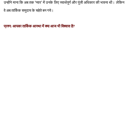
उन्‍होंने माना कि अब तक
‘
प्‍यार
’
में उनके लिए स्‍वार्थपूर्ण और पूंजी अधिकार की भावना थी। लेकिन
वे अब तार्किक समुदाय के चहेते बन गये।
प्रश्‍न: आपका तार्किक आस्‍था में क्‍या आज भी विश्‍वास है
?