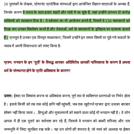
26 पुस्‍तकों के लेखक, प्रेमानंद प्रादेशिक संस्‍थाओं द्वारा आयोजित विज्ञान यात्राओं के अध्‍यक्ष हैं,
जिनके कारण
वे भारत के सात हजार शहरों और गांवों में जा चुके हैं, जहां उन्‍होंने लगभग दो करोड़
व्‍यक्तियों को व्‍याख्‍यान दिया है। वे वर्कशाप का भी आयोजन करते हैं, जिसमें वे 150 चमत्‍कारों को
दिखा कर उनका विश्‍लेषण करते हैं और देवताओं, धर्म के चमत्‍कारों के इतिहास पर प्रकाश डालते
हैं।
प्रस्‍तुत है उनका एक विस्‍तृत साक्षात्‍कार, जिसमें उन्‍होंने इन तमाम विषयों पर पूछे गये सवालों के
जवाब में अपनी विचारधारा को स्‍पष्‍ट किया है-
प्रश्‍न: भगवान के इन
‘
दूतों
’
के विरूद्ध आपका अतिविरोध आपकी नास्तिकता के कारण है अथवा
धर्म के संस्‍थागत होने के प्रति अविश्‍वास के कारण
?
उत्‍तर:
ईश्‍वर पर विश्‍वास करना या अविश्‍वास करना, पूर्ण रूप से व्‍यक्तिगत धारणाओं पर निर्भर होता
है। इससे किसी को तब तक कोई हानि नहीं पहुंचती, जब तक खुर्दगर्ज प्रचार द्वारा उसका बारबार
शोषण नहीं किया जाता। ..हिन्‍दुओं और मुसलमानों को बचाने वाला कोई भी भगवान नहीं है। वे लोग
आपस में ही एक दूसरे का सर्वनाश कर रहे हैं, जिससे वे भगवान को बाबरी मस्जिद और राम
जन्‍मभूमि में जिंदा सुरक्षित रख सकें। यह उन लोगों की शरारत है, जो स्‍वयं को अल्‍लाह या ईश्‍वर