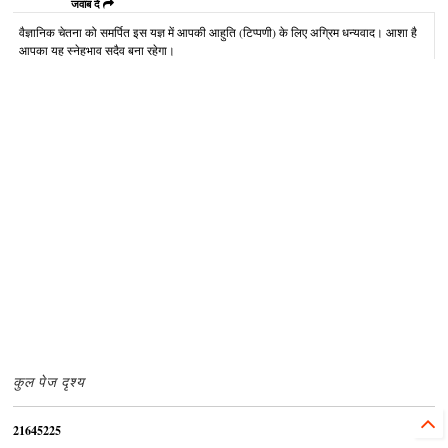
जवाब दें
वैज्ञानिक चेतना को समर्पित इस यज्ञ में आपकी आहुति (टिप्पणी) के लिए अग्रिम धन्यवाद। आशा है
आपका यह स्नेहभाव सदैव बना रहेगा।
कुल पेज दृश्य
2
1
6
4
5
2
2
5