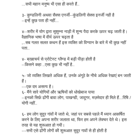
...सभी महान मनुष्य भी एसा ही करते हैं..
३- कुण्‍डलिनी अथवा सैक्‍स एनर्जी--कुंडलिनी सेक्स इनर्जी नही है
--इन्हें कुछ पता ही नहीं...
४--शरीर में योग द्वारा सुशुम्‍ना नाड़ी में शून्‍य पैदा करके ऊपर चढ़ जाती है।
वैज्ञानिक भाषा में वीर्य ऊपर चढ़ता है
,..सब गलत सलत कथन हैं इस व्यक्ति को विग्यान के बारे में भी कुछ नहीं
पता..
४- ब्रह्मचर्य से प्रोटेस्‍ट ग्‍लैण्‍ड में बड़ी पीड़ा होती है
--किसने कहा ..एसा कुछ भी नहीं है..
५- जो व्‍यक्ति लिखते अधिक हैं, उनके अंगूठे के नीचे अधिक रेखाएं बन जाती
हैं।
---एक दम असत्य है।
६- मैंने सारे योगियों और ऋषियों को धोखेबाज पाया
--इनको सिर्फ़ ढोंगी बावा लोग, पाखन्डी, जादूगर, मज़मेदार ही मिले हैं...रिषि /
योगी नहीं..
६- हम लोग सुदूर गांवों में जाते थे, जहां पर सबसे पहले मैं ध्‍यान आकर्षित
करने के लिए अपना शरीर जलाता था, फिर हम अपने लेक्‍चर देते थे। इस
तरह से यह शुरूआत हो गयी।
---सभी एसे ढोंगी लोगों की शुरूआत सुदूर गावों से ही होती है