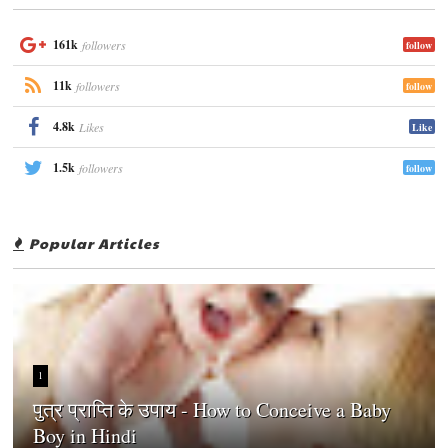
161k
followers
follow
11k
followers
follow
4.8k
Likes
Like
1.5k
followers
follow
Popular Articles
1
पुत्र प्राप्ति के उपाय - How to Conceive a Baby
Boy in Hindi