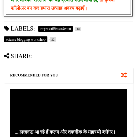
फॉलोअर बन कर हमारा उत्साह अवश्य बढ़ाएँ।
LABELS:
साइंस ब्‍लॉगिंग कार्यशाला
10
science blogging workshop
22
SHARE:
RECOMMENDED FOR YOU
....लखनऊ आ रहे हैं कलम और तकनीक के महारथी ब्लॉगर।