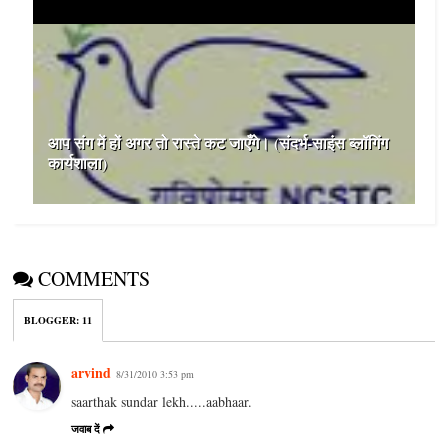
आप संग में हों अगर तो रास्ते कट जाएँगे। (संदर्भ-साइंस ब्लॉगिंग
कार्यशाला)
COMMENTS
BLOGGER
:
11
arvind
8/31/2010 3:53 pm
saarthak sundar lekh.....aabhaar.
जवाब दें