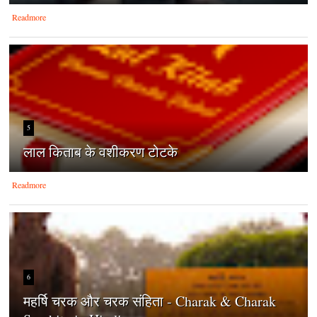
Readmore
5
लाल किताब के वशीकरण टोटके
Readmore
6
महर्षि चरक और चरक संहिता - Charak & Charak