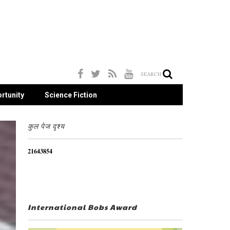
SEARCH
rtunity
Science Fiction
कुल पेज दृश्य
2
1
6
4
3
8
5
4
International Bobs Award