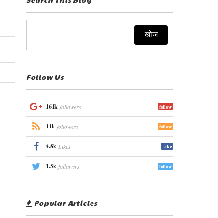
Follow Us
161k
followers
follow
11k
followers
follow
4.8k
Likes
Like
1.5k
followers
follow
Popular Articles