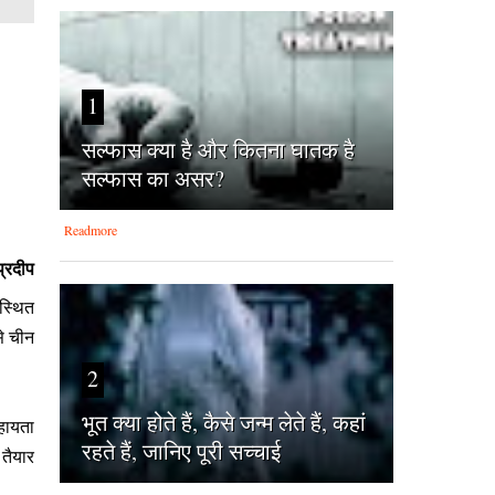
1
सल्फास क्या है और कितना घातक है
सल्फास का असर?
Readmore
प्रदीप
स्थित
से चीन
2
भूत क्या होते हैं, कैसे जन्म लेते हैं, कहां
सहायता
रहते हैं, जानिए पूरी सच्चाई
 तैयार