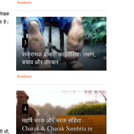
Readmore
ी लेखक
ता है।
3
संक्रामक बीमारी फाइलेरियाः लक्षण,
बचाव और उपचार
Readmore
4
महर्षि चरक और चरक संहिता -
Charak & Charak Samhita in
ली थी,