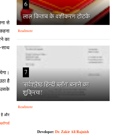
6
लाल किताब के वशीकरण टोटके
जना से
Readmore
ा कहना
रने का
ाथ-साथ
7
ायेगा।
उठा है
'सर्वश्रेष्‍ठ हिन्‍दी ब्‍लॉग' बनाने का
 उसके
शुक्रिया!
Readmore
ि है और
ब्लॉगर्स
Developer:
Dr. Zakir Ali Rajnish