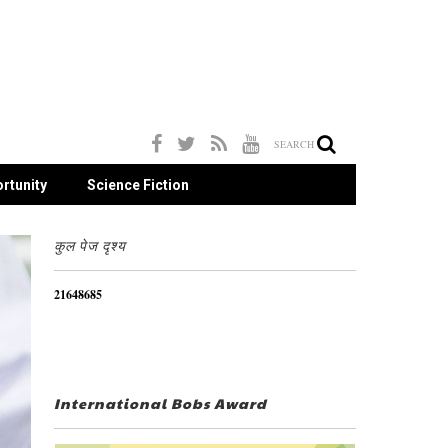
SEARCH
rtunity
Science Fiction
कुल पेज दृश्य
2
1
6
4
8
6
8
5
International Bobs Award