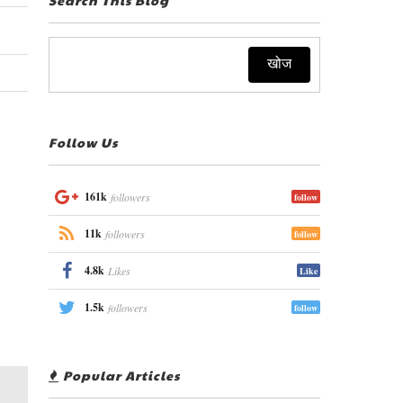
Follow Us
161k
followers
follow
11k
followers
follow
4.8k
Likes
Like
1.5k
followers
follow
Popular Articles