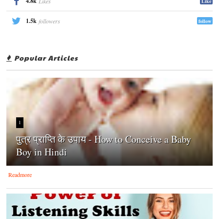
4.8k
Likes
Like
1.5k
followers
follow
Popular Articles
1
पुत्र प्राप्ति के उपाय - How to Conceive a Baby
Boy in Hindi
Readmore