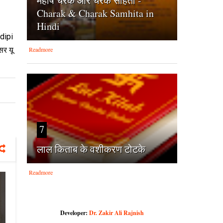
महर्षि चरक और चरक संहिता -
Charak & Charak Samhita in
Hindi
udipi
सर यू
Readmore
7
लाल किताब के वशीकरण टोटके
Readmore
Developer:
Dr. Zakir Ali Rajnish