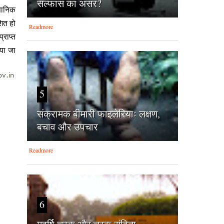
सल्फास का असर?
्ञानिक
‍ित हो
Readmore
्राप्त
िया जा
5
संक्रामक बीमारी फाइलेरियाः लक्षण,
बचाव और उपचार
Readmore
6