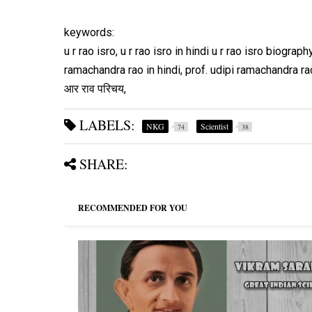
keywords:
u r rao isro, u r rao isro in hindi u r rao isro biogr
ramachandra rao in hindi, prof. udipi ramachandra rao bi
आर राव परिचय,
LABELS:
NKG
Scientist
74
38
SHARE:
RECOMMENDED FOR YOU