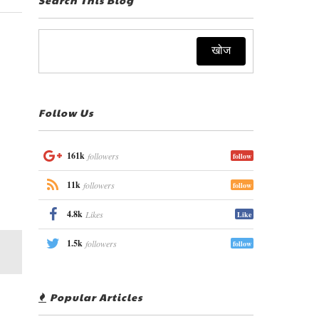
Follow Us
161k
followers
follow
11k
followers
follow
4.8k
Likes
Like
1.5k
followers
follow
Popular Articles