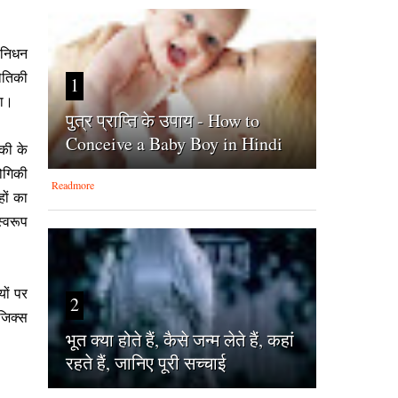
 निधन
भौतिकी
1
िया।
पुत्र प्राप्ति के उपाय - How to
Conceive a Baby Boy in Hindi
िकी के
योगिकी
Readmore
हों का
स्वरूप
यों पर
2
िजिक्स
भूत क्या होते हैं, कैसे जन्म लेते हैं, कहां
रहते हैं, जानिए पूरी सच्चाई