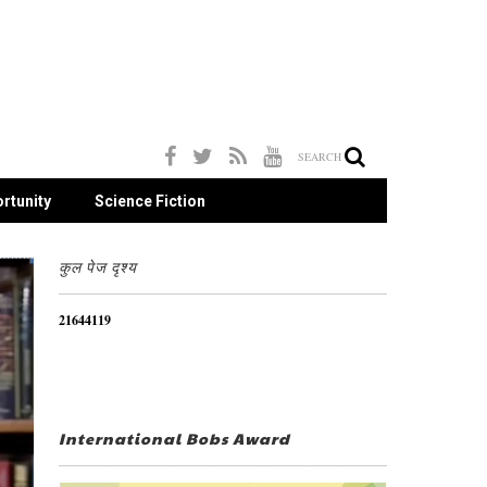
SEARCH
rtunity
Science Fiction
कुल पेज दृश्य
2
1
6
4
4
1
1
9
International Bobs Award