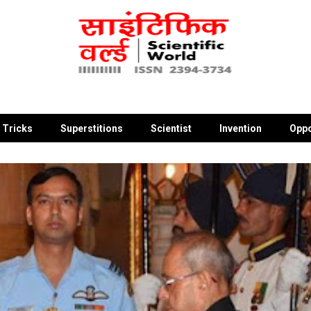
 Tricks
Superstitions
Scientist
Invention
Oppo