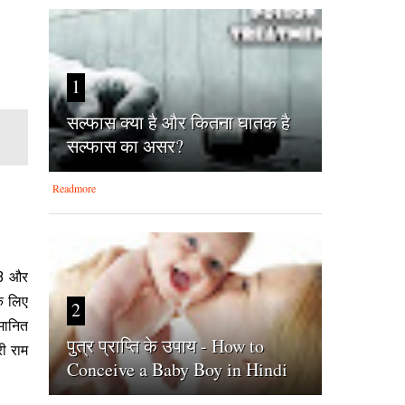
1
सल्फास क्या है और कितना घातक है
सल्फास का असर?
Readmore
013 और
के लिए
2
्मानित
पुत्र प्राप्ति के उपाय - How to
री राम
Conceive a Baby Boy in Hindi