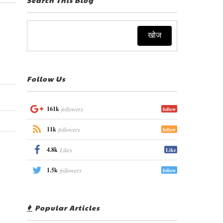
Follow Us
161k
followers
follow
11k
followers
follow
4.8k
Likes
Like
1.5k
followers
follow
Popular Articles