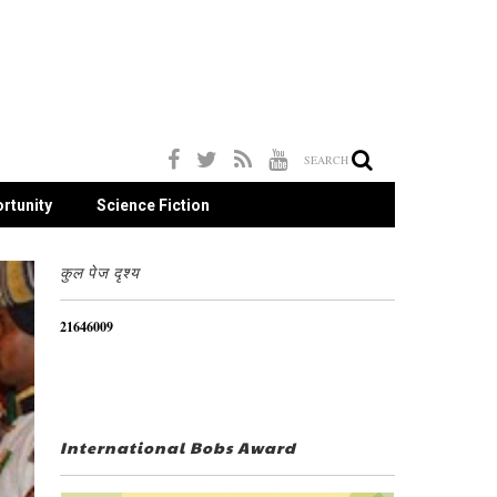
SEARCH
rtunity
Science Fiction
कुल पेज दृश्य
2
1
6
4
6
0
0
9
International Bobs Award