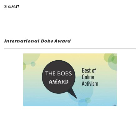
2
1
6
4
8
0
4
7
International Bobs Award