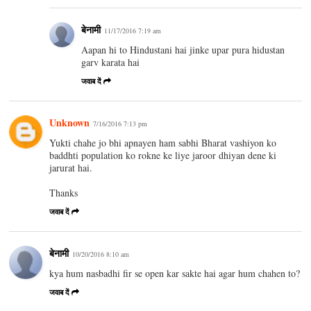
बेनामी
11/17/2016 7:19 am
Aapan hi to Hindustani hai jinke upar pura hidustan
garv karata hai
जवाब दें
Unknown
7/16/2016 7:13 pm
Yukti chahe jo bhi apnayen ham sabhi Bharat vashiyon ko
baddhti population ko rokne ke liye jaroor dhiyan dene ki
jarurat hai.
Thanks
जवाब दें
बेनामी
10/20/2016 8:10 am
kya hum nasbadhi fir se open kar sakte hai agar hum chahen to?
जवाब दें