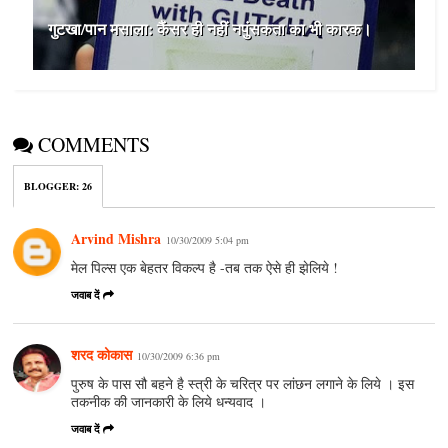
गुटखा/पान मसाला: कैंसर ही नहीं नपुंसकता का भी कारक।
COMMENTS
BLOGGER
:
26
Arvind Mishra
10/30/2009 5:04 pm
मेल पिल्स एक बेहतर विकल्प है -तब तक ऐसे ही झेलिये !
जवाब दें
शरद कोकास
10/30/2009 6:36 pm
पुरुष के पास सौ बहने है स्त्री के चरित्र पर लांछन लगाने के लिये । इस
तकनीक की जानकारी के लिये धन्यवाद ।
जवाब दें