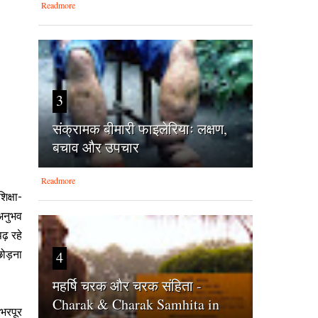
Readmore
3
संक्रामक बीमारी फाइलेरियाः लक्षण,
बचाव और उपचार
Readmore
िक्षा-
 अनुभव
ढ़ रहे
4
छोड़ना
महर्षि चरक और चरक संहिता -
Charak & Charak Samhita in
 भरपूर