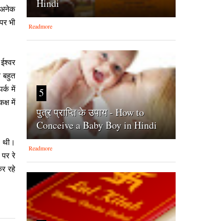
Hindi
ं अनेक
 पर भी
Readmore
 ईश्वर
ि बहुत
्क में
5
्ष में
पुत्र प्राप्ति के उपाय - How to
Conceive a Baby Boy in Hindi
ी थी।
Readmore
 पर रे
कर रहे