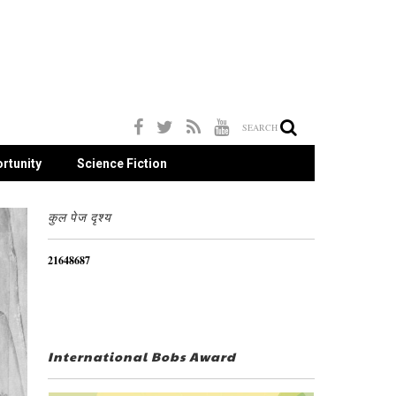
SEARCH
rtunity
Science Fiction
कुल पेज दृश्य
2
1
6
4
8
6
8
7
International Bobs Award