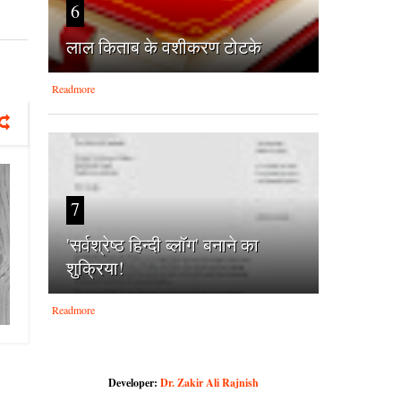
6
लाल किताब के वशीकरण टोटके
Readmore
7
'सर्वश्रेष्‍ठ हिन्‍दी ब्‍लॉग' बनाने का
शुक्रिया!
Readmore
Developer:
Dr. Zakir Ali Rajnish