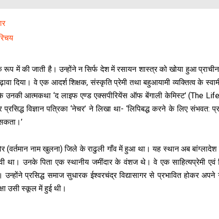
ार
परिचय
ूप में की जाती है। उन्‍होंने न सिर्फ देश में रसायन शास्‍त्र को खोया हुआ प्राची
ा दिया। वे एक आदर्श शिक्षक, संस्‍कृति प्रेमी तथा बहुआयामी व्‍यक्तित्‍व के स्‍वा
ि उनकी आत्मकथा ‘द लाइफ एण्ड एक्सपीरियेंस ऑफ बेंगाली केमिस्ट’ (The Lif
िद्ध विज्ञान पत्रिका ‘नेचर’ ने लिखा था- ‘लिपिबद्ध करने के लिए संभवत: प्
ं सकता।’
ोर (वर्तमान नाम खुलना) जिले के राढुली गाँव में हुआ था। यह स्थान अब बांग्लादेश म
वी था। उनके पिता एक स्‍थानीय जमींदार के वंशज थे। वे एक साहित्‍यप्रेमी एवं व
। उन्‍होंने प्रसिद्ध समाज सुधारक ईश्‍वरचंद्र विद्यासागर से प्रभावित होकर अपने गा
षा उसी स्‍कूल में हुई थी।