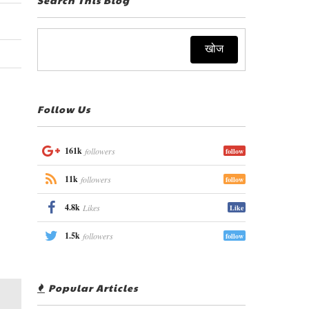
Follow Us
161k
followers
follow
11k
followers
follow
4.8k
Likes
Like
1.5k
followers
follow
Popular Articles