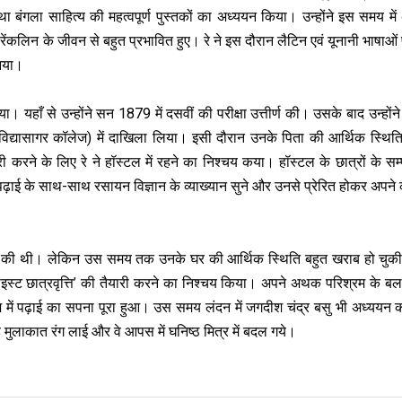
बंगला साहित्‍य की महत्‍वपूर्ण पुस्‍तकों का अध्‍ययन किया। उन्‍होंने इस समय मे
न फ्रेंकलिन के जीवन से बहुत प्रभावित हुए। रे ने इस दौरान लैटिन एवं यूनानी भाषाओं
आया।
िया। यहाँ से उन्‍होंने सन 1879 में दसवीं की परीक्षा उत्तीर्ण की। उसके बाद उन्होंने
 में विद्यासागर कॉलेज) में दाखिला लिया। इसी दौरान उनके पिता की आर्थिक स्थित
 करने के लिए रे ने हॉस्‍टल में रहने का निश्‍चय कया। हॉस्‍टल के छात्रों के सम्‍पर
ढ़ाई के साथ-साथ रसायन विज्ञान के व्‍याख्‍यान सुने और उनसे प्रेरित होकर अपने कक
करने की थी। लेकिन उस समय तक उनके घर की आर्थिक स्थिति बहुत खराब हो चुक
्राइस्‍ट छात्रवृत्ति’ की तैयारी करने का निश्‍चय किया। अपने अथक परिश्रम के बल
श में पढ़ाई का सपना पूरा हुआ। उस समय लंदन में जगदीश चंद्र बसु भी अध्‍ययन 
मुलाकात रंग लाई और वे आपस में घनिष्‍ठ मित्र में बदल गये।