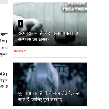
1
सल्फास क्या है और कितना घातक है
न गौरव
सल्फास का असर?
मी थे।
e and
Readmore
रफुल्ल
ें है।
िद्वान
2
ँव में
भूत क्या होते हैं, कैसे जन्म लेते हैं, कहां
रहते हैं, जानिए पूरी सच्चाई