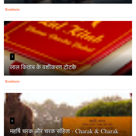
Readmore
5
लाल किताब के वशीकरण टोटके
Readmore
6
महर्षि चरक और चरक संहिता - Charak & Charak