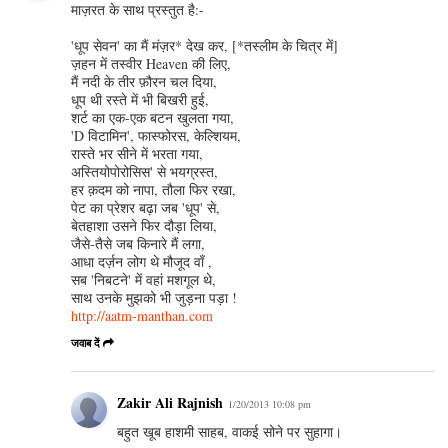
माज़रत के साथ प्रस्तुत है:-
'धूप सेवन' का मैं मंज़र* देख कर, [*तस्लीम के चित्र में]
ज़हन में तस्वीर Heaven की लिए,
मैं नदी के तीर फ़ौरन चल दिया,
धूप थी रस्ते में भी बिखरी हुई,
शर्ट का एक-एक बटन खुलता गया,
'D विटामिन', फास्फोरस, केल्शियम,
रास्ते भर सीने में भरता गया,
अस्तियोपोरोसिस' से भयग्रस्त,
हर क़दम को नापा, तौला फिर रखा,
पेट का प्रेशर बढ़ा जब 'धूप' से,
बेतहाशा उसने फिर दौड़ा लिया,
जैसे-तैसे जब किनारे मैं लगा,
आधा दर्ज़न लोग थे मौजूद वाँ ,
सब 'निबटने' में वहां मशगूल थे,
साथ उनके मुझको भी जुड़ना पड़ा !
http://aatm-manthan.com
जवाब दें
Zakir Ali Rajnish
1/20/2013 10:08 pm
बहुत खूब हाशमी साहब, वाकई सोने पर सुहागा।