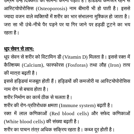
उम्रमें उन्‍हें दिक्‍कतों का सामना करना पड़ता है। हडिडयां कमजोर रहने से
आस्टियोपोरोसिस (Osteoporosis) नाम बीमारी भी हो पाती है। इससे
ज्‍यादा वजन वाले व्‍यक्तियों में शरीर का भार संभालना मुश्किल हो जाता है।
जरा सा भी उंचे-नीचे पैर पड़ने पर या गिर जाने पर हड्डी टूटने का भय
रहता है।
धूप सेवन से लाभ:
धूप सेवन से शरीर को विटामिन डी (
Vitamin D
) मिलता है। इससे रक्‍त में
कैल्शियम (Calcium), फास्‍फोरस (Fosforas) तथा लौह (Iron) तत्‍व
की मात्रा बढ़ती है।
इससे हड्डियां मजबूत होती हैं। हड्डियों की कमजोरी या आस्टियोपोरोसिस
नाम रोग से बचाव होता है।
शरीर निर्माण का कार्य ठीक से चलता है।
शरीर की रोग-प्रतिरोधक क्षमता (Immune system) बढ़ती है।
रक्‍त में लाल
कणिकाओं
(Red blood cells) और सफेद कणिकाओं
(White blood cells) की संख्‍या बढ़ती है।
शरीर का पाचन तंत्र अधिक सक्रिय रहता है। कब्‍ज दूर होती है।