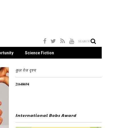
SEARCH
rtunity
Science Fiction
कुल पेज दृश्य
2
1
6
4
8
6
9
4
International Bobs Award