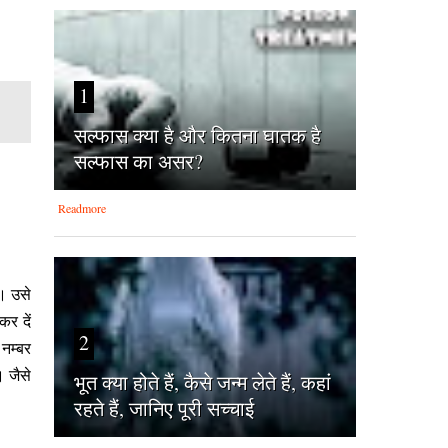
1
सल्फास क्या है और कितना घातक है
सल्फास का असर?
Readmore
ए। उसे
र दें
2
म्‍बर
। जैसे
भूत क्या होते हैं, कैसे जन्म लेते हैं, कहां
रहते हैं, जानिए पूरी सच्चाई