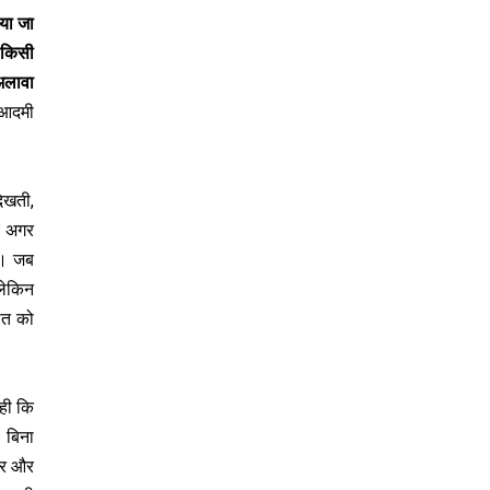
िया जा
ए किसी
 अलावा
ा आदमी
दिखती,
और अगर
ा। जब
लेकिन
ात को
 ही कि
। बिना
ियर और