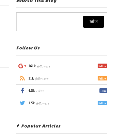
Follow Us
161k
followers
follow
11k
followers
follow
4.8k
Likes
Like
1.5k
followers
follow
Popular Articles