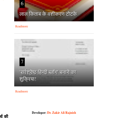
6
लाल किताब के वशीकरण टोटके
Readmore
7
'सर्वश्रेष्‍ठ हिन्‍दी ब्‍लॉग' बनाने का
शुक्रिया!
Readmore
Developer:
Dr. Zakir Ali Rajnish
्जा की