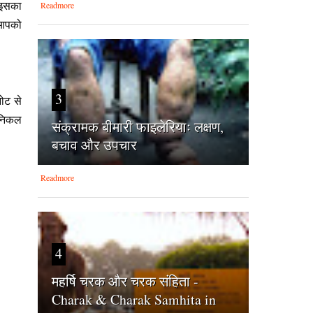
Readmore
ो इसका
 आपको
3
नोट से
ी निकल
संक्रामक बीमारी फाइलेरियाः लक्षण,
बचाव और उपचार
Readmore
4
महर्षि चरक और चरक संहिता -
Charak & Charak Samhita in