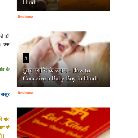
Hindi
Readmore
डे की
या। उस
5
पुत्र प्राप्ति के उपाय - How to
ांव के
Conceive a Baby Boy in Hindi
Readmore
ई ससुर
े गांव
ता से
गे।