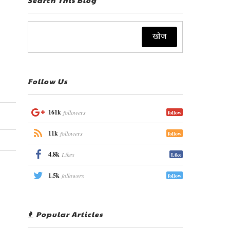
Follow Us
161k
followers
follow
11k
followers
follow
4.8k
Likes
Like
1.5k
followers
follow
Popular Articles