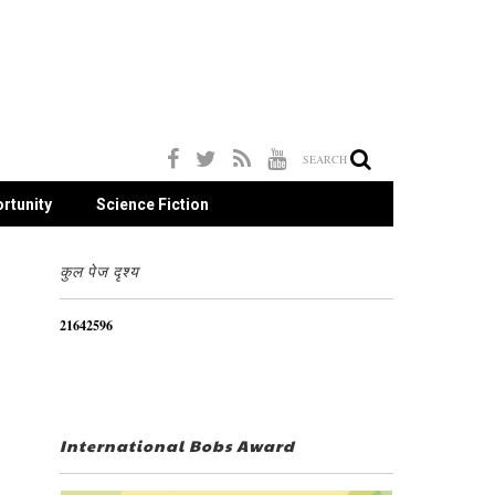
SEARCH
rtunity
Science Fiction
कुल पेज दृश्य
2
1
6
4
2
5
9
6
International Bobs Award