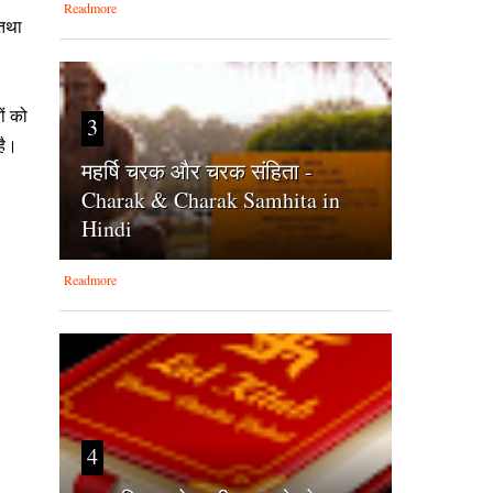
Readmore
 तथा
ों को
3
है।
महर्षि चरक और चरक संहिता -
Charak & Charak Samhita in
Hindi
Readmore
4