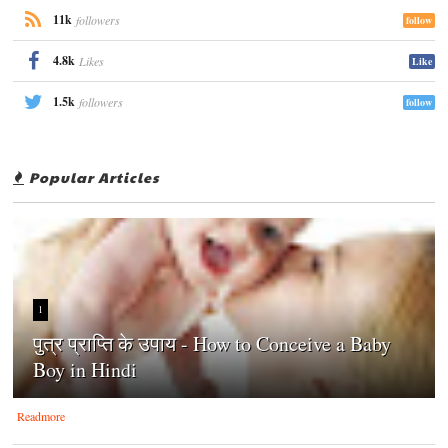
11k
followers
follow
4.8k
Likes
Like
1.5k
followers
follow
Popular Articles
1
पुत्र प्राप्ति के उपाय - How to Conceive a Baby
Boy in Hindi
Readmore