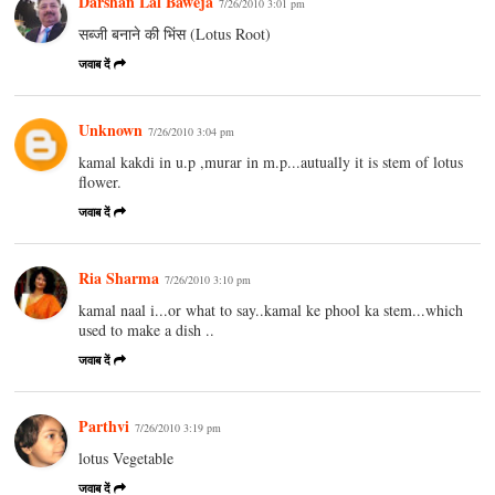
Darshan Lal Baweja
7/26/2010 3:01 pm
सब्जी बनाने की भिंस (Lotus Root)
जवाब दें
Unknown
7/26/2010 3:04 pm
kamal kakdi in u.p ,murar in m.p...autually it is stem of lotus
flower.
जवाब दें
Ria Sharma
7/26/2010 3:10 pm
kamal naal i...or what to say..kamal ke phool ka stem...which
used to make a dish ..
जवाब दें
Parthvi
7/26/2010 3:19 pm
lotus Vegetable
जवाब दें