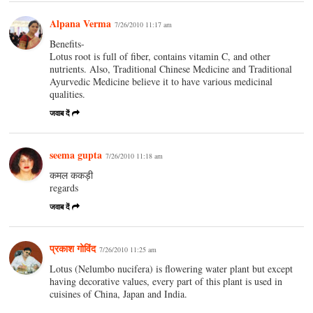
Alpana Verma
7/26/2010 11:17 am
Benefits-
Lotus root is full of fiber, contains vitamin C, and other
nutrients. Also, Traditional Chinese Medicine and Traditional
Ayurvedic Medicine believe it to have various medicinal
qualities.
जवाब दें
seema gupta
7/26/2010 11:18 am
कमल ककड़ी
regards
जवाब दें
प्रकाश गोविंद
7/26/2010 11:25 am
Lotus (Nelumbo nucifera) is flowering water plant but except
having decorative values, every part of this plant is used in
cuisines of China, Japan and India.