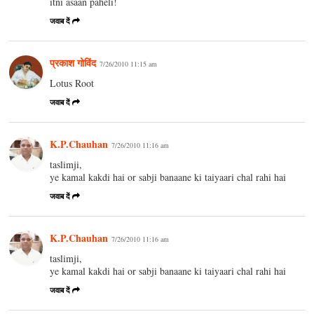
itni asaan paheli!
जवाब दें
प्रकाश गोविंद
7/26/2010 11:15 am
Lotus Root
जवाब दें
K.P.Chauhan
7/26/2010 11:16 am
taslimji,
ye kamal kakdi hai or sabji banaane ki taiyaari chal rahi hai
जवाब दें
K.P.Chauhan
7/26/2010 11:16 am
taslimji,
ye kamal kakdi hai or sabji banaane ki taiyaari chal rahi hai
जवाब दें