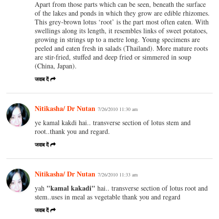
Apart from those parts which can be seen, beneath the surface
of the lakes and ponds in which they grow are edible rhizomes.
This grey-brown lotus ‘root’ is the part most often eaten. With
swellings along its length, it resembles links of sweet potatoes,
growing in strings up to a metre long. Young specimens are
peeled and eaten fresh in salads (Thailand). More mature roots
are stir-fried, stuffed and deep fried or simmered in soup
(China, Japan).
जवाब दें
Nitikasha/ Dr Nutan
7/26/2010 11:30 am
ye kamal kakdi hai.. transverse section of lotus stem and
root..thank you and regard.
जवाब दें
Nitikasha/ Dr Nutan
7/26/2010 11:33 am
"kamal kakadi"
yah
hai.. transverse section of lotus root and
stem..uses in meal as vegetable thank you and regard
जवाब दें