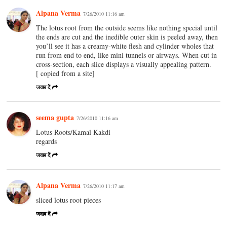
Alpana Verma
7/26/2010 11:16 am
The lotus root from the outside seems like nothing special until
the ends are cut and the inedible outer skin is peeled away, then
you’ll see it has a creamy-white flesh and cylinder wholes that
run from end to end, like mini tunnels or airways. When cut in
cross-section, each slice displays a visually appealing pattern.
[ copied from a site]
जवाब दें
seema gupta
7/26/2010 11:16 am
Lotus Roots/Kamal Kakdi
regards
जवाब दें
Alpana Verma
7/26/2010 11:17 am
sliced lotus root pieces
जवाब दें