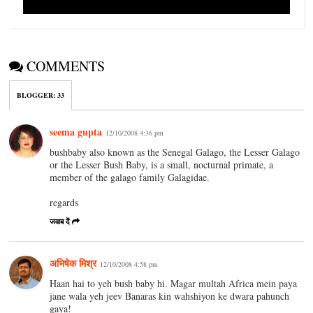
COMMENTS
BLOGGER
:
33
seema gupta
12/10/2008 4:36 pm
bushbaby also known as the Senegal Galago, the Lesser Galago
or the Lesser Bush Baby, is a small, nocturnal primate, a
member of the galago family Galagidae.
regards
जवाब दें
अभिषेक मिश्र
12/10/2008 4:58 pm
Haan hai to yeh bush baby hi. Magar multah Africa mein paya
jane wala yeh jeev Banaras kin wahshiyon ke dwara pahunch
gaya!