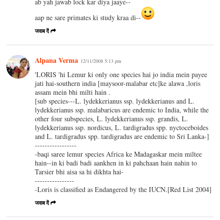
ab yah jawab lock kar diya jaaye--
aap ne sare primates ki study kraa di--
जवाब दें
Alpana Verma
12/11/2008 5:13 pm
'LORIS 'hi Lemur ki only one species hai jo india mein payee
jati hai-southern india [maysoor-malabar etc]ke alawa ,loris
assam mein bhi milti hain .
[sub species---L. lydekkerianus ssp. lydekkerianus and L.
lydekkerianus ssp. malabaricus are endemic to India, while the
other four subspecies, L. lydekkerianus ssp. grandis, L.
lydekkerianus ssp. nordicus, L. tardigradus spp. nyctoceboides
and L. tardigradus spp. tardigradus are endemic to Sri Lanka-]
-----------------
-baqi saree lemur species Africa ke Madagaskar mein miltee
hain--in ki badi badi aankhen in ki pahchaan hain nahin to
Tarsier bhi aisa sa hi dikhta hai-
----------------
-Loris is classified as Endangered by the IUCN.[Red List 2004]
जवाब दें