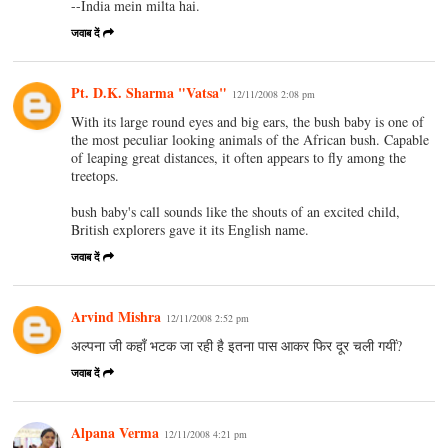
--India mein milta hai.
जवाब दें
Pt. D.K. Sharma "Vatsa"
12/11/2008 2:08 pm
With its large round eyes and big ears, the bush baby is one of
the most peculiar looking animals of the African bush. Capable
of leaping great distances, it often appears to fly among the
treetops.
bush baby's call sounds like the shouts of an excited child,
British explorers gave it its English name.
जवाब दें
Arvind Mishra
12/11/2008 2:52 pm
अल्पना जी कहाँ भटक जा रही है इतना पास आकर फिर दूर चली गयीं?
जवाब दें
Alpana Verma
12/11/2008 4:21 pm