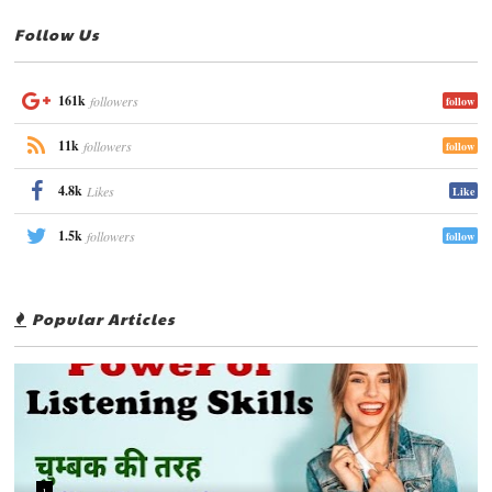
Follow Us
161k
followers
follow
11k
followers
follow
4.8k
Likes
Like
1.5k
followers
follow
Popular Articles
1