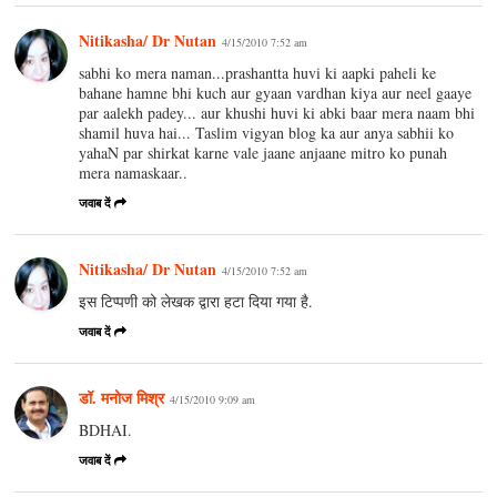
Nitikasha/ Dr Nutan
4/15/2010 7:52 am
sabhi ko mera naman...prashantta huvi ki aapki paheli ke
bahane hamne bhi kuch aur gyaan vardhan kiya aur neel gaaye
par aalekh padey... aur khushi huvi ki abki baar mera naam bhi
shamil huva hai... Taslim vigyan blog ka aur anya sabhii ko
yahaN par shirkat karne vale jaane anjaane mitro ko punah
mera namaskaar..
जवाब दें
Nitikasha/ Dr Nutan
4/15/2010 7:52 am
इस टिप्पणी को लेखक द्वारा हटा दिया गया है.
जवाब दें
डॉ. मनोज मिश्र
4/15/2010 9:09 am
BDHAI.
जवाब दें