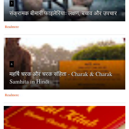
5
संक्रामक बीमारी फाइलेरियाः लक्षण, बचाव और उपचार
Readmore
6
महर्षि चरक और चरक संहिता - Charak & Charak
Samhita in Hindi
Readmore