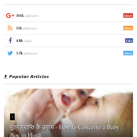
161k
followers
follow
11k
followers
follow
4.8k
Likes
Like
1.5k
followers
follow
Popular Articles
1
पुत्र प्राप्ति के उपाय - How to Conceive a Baby
Boy in Hindi