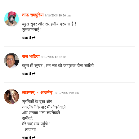
ताऊ रामपुरिया
9/16/2008 10:26 pm
बहुत सुंदर और सराहनीय प्रयास है !
शुभकामनाएं !
जवाब दें
राज भाटिय़ा
9/17/2008 12:32 am
बहुत ही सुन्दर , हम सब को जाग्रुक होना चाहिये
जवाब दें
लावण्यम्` ~ अन्तर्मन्`
9/17/2008 3:05 am
श्रमिकोँ के दुख और
तकलीफोँ के बारे मेँ सोचनेवाले
और उनका भला करनेवाले
सभीको,
मेरे सद्`भाव पहुँचे !
- लावण्या
जवाब दें