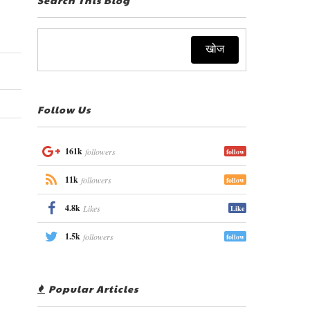
Follow Us
161k
followers
follow
11k
followers
follow
4.8k
Likes
Like
1.5k
followers
follow
Popular Articles