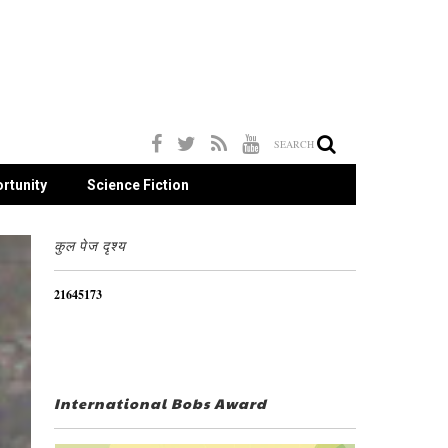
SEARCH
rtunity
Science Fiction
कुल पेज दृश्य
2
1
6
4
5
1
7
3
International Bobs Award