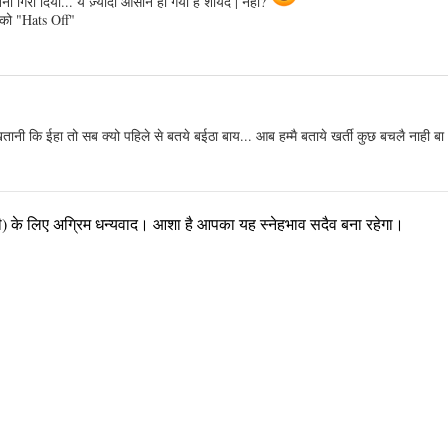
गिरा दिया... ये ज़्यादा आसान हो गया है शायद | नहीं?
को "Hats Off"
ानी कि ईहा तो सब क्यो पहिले से बतये बईठा बाय... आब हम्मै बताये खर्ती कुछ बचलै नाही बा
पणी) के लिए अग्रिम धन्यवाद। आशा है आपका यह स्नेहभाव सदैव बना रहेगा।